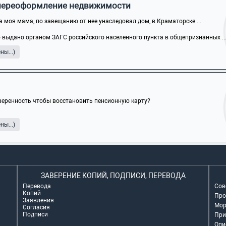
, переоформление недвижимости
а моя мама, по завещанию от нее унаследовал дом, в Краматорске ...
 выдано органом ЗАГС российского населенного пункта в общепризнанных ..
ы...)
еренность чтобы восстановить пенсионную карту?
ы...)
ЗАВЕРЕНИЕ КОПИЙ, ПОДПИСИ, ПЕРЕВОДА
Перевода
Сов
Копий
Про
Заявления
Мор
Согласия
Подписи
При
Опи