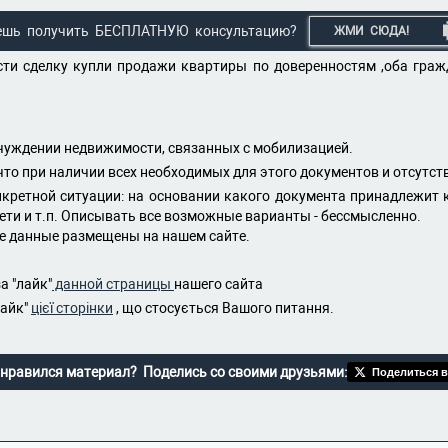
ешь получить БЕСПЛАТНУЮ консультацию?
ЖМИ СЮДА!
ести сделку купли продажи квартиры по доверенностям ,оба гра
тчуждении недвижимости, связанных с мобилизацией.
что при наличии всех необходимых для этого документов и отсутс
кретной ситуации: на основании какого документа принадлежит 
ети и т.п. Описывать все возможные варианты - бессмысленно.
ые данные размещены на нашем сайте.
а "лайк"
данной страницы
нашего сайта
лайк"
цієї сторінки
, що стосується Вашого питання.
нравился материал? Поделись со своими друзьями:
Поделиться в