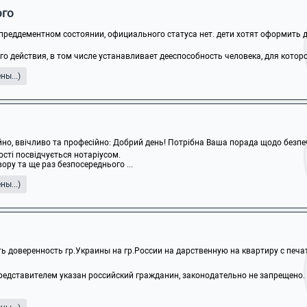
ого
преддементном состоянии, официального статуса нет. дети хотят оформить д
 действия, в том числе устанавливает дееспособность человека, для которого
ы...)
ійно, ввічливо та професійно: Добрий день! Потрібна Ваша порада щодо безпеч
ості посвідчується нотаріусом.
ору та ще раз безпосереднього ...
ы...)
ь доверенность гр.Украины на гр.России на дарственную на квартиру с печат
редставителем указан российский гражданин, законодательно не запрещено.