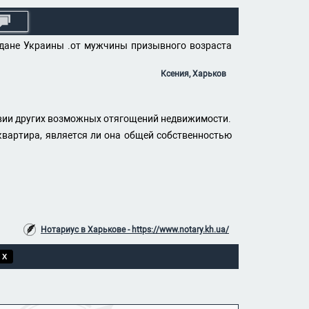
ждане Украины .от мужчины призывного возраста
Ксения, Харьков
твии других возможных отягощений недвижимости.
квартира, является ли она общей собственностью
Нотариус в Харькове - https://www.notary.kh.ua/
 X