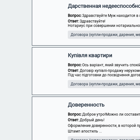
Дарственная недееспособн
Вопрос:
Здравствуйте Муж находится в 
Ответ:
Здравствуйте!
Нотариус при совершении нотариального
Договора (купли-продажи, дарения, мен
Купівля квартири
Вопрос:
Ось варіант, який звучить спок
Ответ:
Договір купівлі-продажу нерухом
Під час підготовки до посвідчення догов
Договора (купли-продажи, дарения, мен
Доверенность
Вопрос:
Доброе утро!Можно ли составит
Ответ:
Добрый день!
Оформление доверенности, в которой п
Штамп апостиль ...