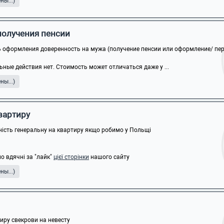
ы...)
получения пенсии
 оформления доверенность на мужа (получение пенсии или оформление/ пере
ные действия нет. Стоимость может отличаться даже у ...
ы...)
квартиру
ність генеральну на квартиру якщо робимо у Польщі
о вдячні за "лайк"
цієї сторінки
нашого сайту
ы...)
ру свекрови на невесту