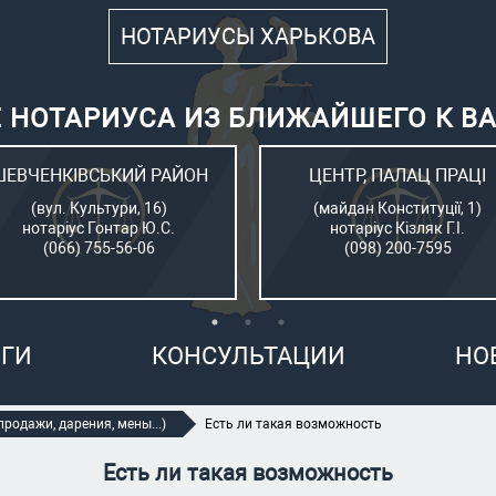
НОТАРИУСЫ ХАРЬКОВА
 НОТАРИУСА ИЗ БЛИЖАЙШЕГО К В
ШЕВЧЕНКІВСЬКИЙ РАЙОН
ЦЕНТР, ПАЛАЦ ПРАЦІ
(вул. Культури, 16)
(майдан Конституції, 1)
нотаріус Гонтар Ю.С.
нотаріус Кізляк Г.І.
(066) 755-56-06
(098) 200-7595
ГИ
КОНСУЛЬТАЦИИ
НО
родажи, дарения, мены...)
Есть ли такая возможность
Есть ли такая возможность