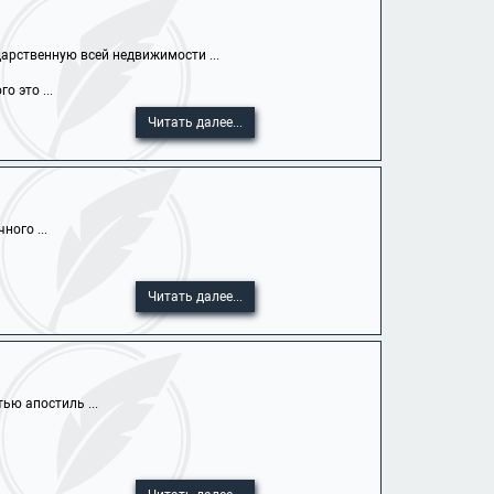
арственную всей недвижимости ...
 это ...
Читать далее...
ного ...
Читать далее...
ью апостиль ...