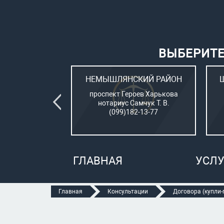
ВЫБЕРИТЕ
ВСКИЙ РАЙОН
НЕМЫШЛЯНСКИЙ РАЙОН
овый (стар. ул.
проспект Героев Харькова
о, 15)
нотариус Самчук Т. В.
рбатюк В. С.
(099)182-13-77
47-70-05
ГЛАВНАЯ
УСЛУ
Главная
Консультации
Договора (купли-п