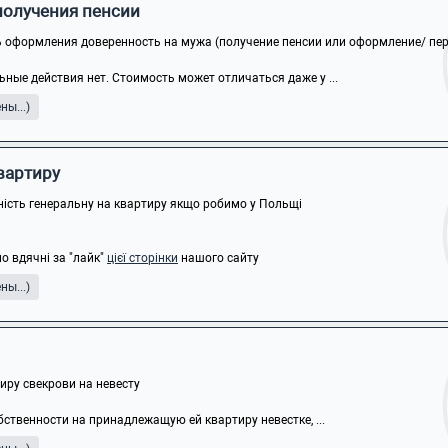
получения пенсии
 оформления доверенность на мужа (получение пенсии или оформление/ пере
ные действия нет. Стоимость может отличаться даже у ...
ы...)
квартиру
ність генеральну на квартиру якщо робимо у Польщі
о вдячні за "лайк"
цієї сторінки
нашого сайту
ы...)
ру свекрови на невесту
бственности на принадлежащую ей квартиру невестке, ...