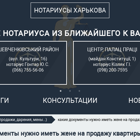
НОТАРИУСЫ ХАРЬКОВА
 НОТАРИУСА ИЗ БЛИЖАЙШЕГО К В
ШЕВЧЕНКІВСЬКИЙ РАЙОН
ЦЕНТР, ПАЛАЦ ПРАЦІ
(вул. Культури, 16)
(майдан Конституції, 1)
нотаріус Гонтар Ю.С.
нотаріус Кізляк Г.І.
(066) 755-56-06
(098) 200-7595
ГИ
КОНСУЛЬТАЦИИ
НО
родажи, дарения, мены...)
какие документы нужно иметь жене на прода
менты нужно иметь жене на продажу квартир