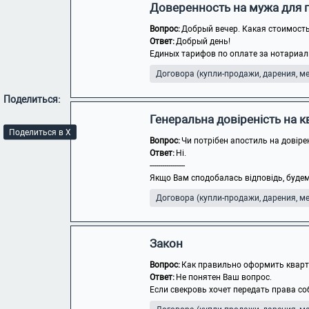
Доверенность на мужа для 
Вопрос:
Добрый вечер. Какая стоимость
Ответ:
Добрый день!
Единых тарифов по оплате за нотариаль
Договора (купли-продажи, дарения, мен
Поделиться:
Генеральна довіреність на 
Поделиться в X
Вопрос:
Чи потрібен апостиль на довіре
Ответ:
Ні.
-----------------
Якщо Вам сподобалась відповідь, будем
Договора (купли-продажи, дарения, мен
Закон
Вопрос:
Как правильно оформить кварти
Ответ:
Не понятен Ваш вопрос.
Если свекровь хочет передать права со