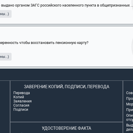
 выдано органом ЗАГС российского населенного пункта в общепризнанных ..
ы...)
еренность чтобы восстановить пенсионную карту?
ы...)
ЗАВЕРЕНИЕ КОПИЙ, ПОДПИСИ, ПЕРЕВОДА
Перевода
Сов
Копий
Про
Заявления
Мор
Согласия
Подписи
При
Опи
отс
Выд
УДОСТОВЕРЕНИЕ ФАКТА
дел