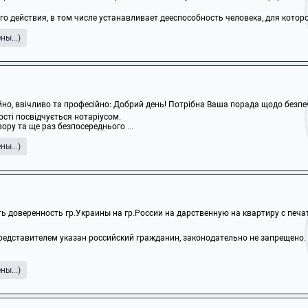
 действия, в том числе устанавливает дееспособность человека, для которого
ы...)
ійно, ввічливо та професійно: Добрий день! Потрібна Ваша порада щодо безпеч
ості посвідчується нотаріусом.
ору та ще раз безпосереднього ...
ы...)
ь доверенность гр.Украины на гр.России на дарственную на квартиру с печат
редставителем указан российский гражданин, законодательно не запрещено.
ы...)