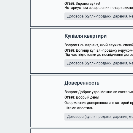
Ответ:
Здравствуйте!
Нотариус при совершении нотариального
Договора (купли-продажи, дарения, мен
Купівля квартири
Вопрос:
Ось варіант, який звучить спок
Ответ:
Договір купівлі-продажу нерухом
Під час підготовки до посвідчення догов
Договора (купли-продажи, дарения, мен
Доверенность
Вопрос:
Доброе утро!Можно ли составит
Ответ:
Добрый день!
Оформление доверенности, в которой п
Штамп апостиль ...
Договора (купли-продажи, дарения, мен