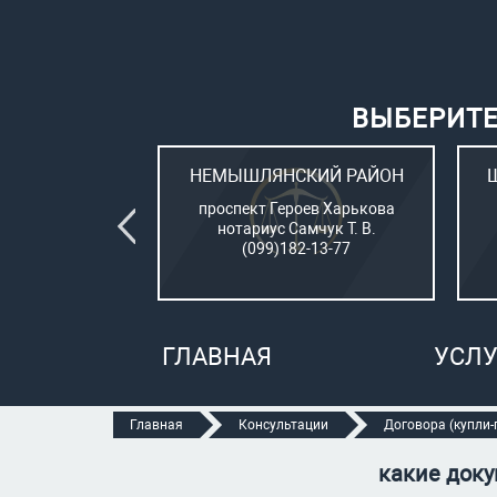
ВЫБЕРИТЕ
ВСКИЙ РАЙОН
НЕМЫШЛЯНСКИЙ РАЙОН
овый (стар. ул.
проспект Героев Харькова
о, 15)
нотариус Самчук Т. В.
рбатюк В. С.
(099)182-13-77
47-70-05
ГЛАВНАЯ
УСЛУ
Главная
Консультации
Договора (купли-п
какие доку