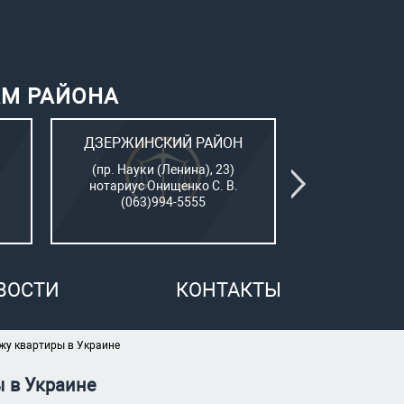
АМ РАЙОНА
ДЗЕРЖИНСКИЙ РАЙОН
КИЕВСК
(пр. Науки (Ленина), 23)
(Пушкинский
нотариус Онищенко С. В.
нотар. Сам
(063)994-5555
(050)7
ВОСТИ
КОНТАКТЫ
жу квартиры в Украине
ы в Украине