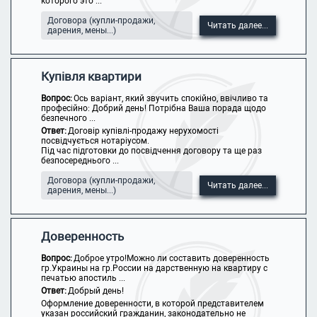
которого это ...
Договора (купли-продажи,
Читать далее...
дарения, мены...)
Купівля квартири
Вопрос:
Ось варіант, який звучить спокійно, ввічливо та
професійно: Добрий день! Потрібна Ваша порада щодо
безпечного ...
Ответ:
Договір купівлі-продажу нерухомості
посвідчується нотаріусом.
Під час підготовки до посвідчення договору та ще раз
безпосереднього ...
Договора (купли-продажи,
Читать далее...
дарения, мены...)
Доверенность
Вопрос:
Доброе утро!Можно ли составить доверенность
гр.Украины на гр.России на дарственную на квартиру с
печатью апостиль ...
Ответ:
Добрый день!
Оформление доверенности, в которой представителем
указан российский гражданин, законодательно не