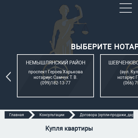
ВЫБЕРИТЕ НОТА
ОН
НЕМЫШЛЯНСКИЙ РАЙОН
ШЕВЧЕНКІВ
л.
проспект Героев Харькова
(вул. Кул
нотариус Самчук Т. В.
нотаріус 
(099)182-13-77
(066) 7
Главная
Консультации
Договора (купли-продажи, дарени
Купля квартиры