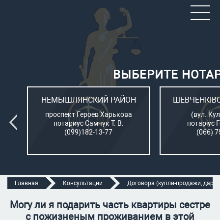
ВЫБЕРИТЕ НОТА
ОН
НЕМЫШЛЯНСКИЙ РАЙОН
ШЕВЧЕНКІВ
л.
проспект Героев Харькова
(вул. Кул
нотариус Самчук Т. В.
нотаріус 
(099)182-13-77
(066) 7
Главная
Консультации
Договора (купли-продажи, дарени
Могу ли я подарить часть квартиры сестре
с пожизненым проживанием в этой