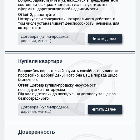
Вопрос:
Здравствуйте Муж находится в преддементном
состоянии, официального статуса нет. дети хотят
оформить дарственную всей недвижимости ...
Ответ:
Здравствуйте!
Нотариус при совершении нотариального действия, в
том числе устанавливает дееспособность человека, для
которого это ...
Договора (купли-продажи,
Читать далее...
дарения, мены...)
Купівля квартири
Вопрос:
Ось варіант, який звучить спокійно, ввічливо та
професійно: Добрий день! Потрібна Ваша порада щодо
безпечного ...
Ответ:
Договір купівлі-продажу нерухомості
посвідчується нотаріусом.
Під час підготовки до посвідчення договору та ще раз
безпосереднього ...
Договора (купли-продажи,
Читать далее...
дарения, мены...)
Доверенность