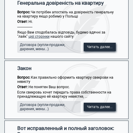
Генеральна довіреність на квартиру
Вопрос:
Чи потрібен апостиль на довіреність генеральну
на квартиру якщо робимо у Польщі
Ответ:
Ні.
-----------------
Якщо Вам сподобалась відповідь, будемо вдячні за
"лайк"
цієї сторінки
нашого сайту
Договора (купли-продажи,
Читать далее...
дарения, мены...)
Закон
Вопрос:
Как правильно оформить квартиру свекрови на
невесту
Ответ:
Не понятен Ваш вопрос.
Если свекровь хочет передать права собственности на
принадлежащую ей квартиру невестке, ...
Договора (купли-продажи,
Читать далее...
дарения, мены...)
Вот исправленный и полный заголовок: