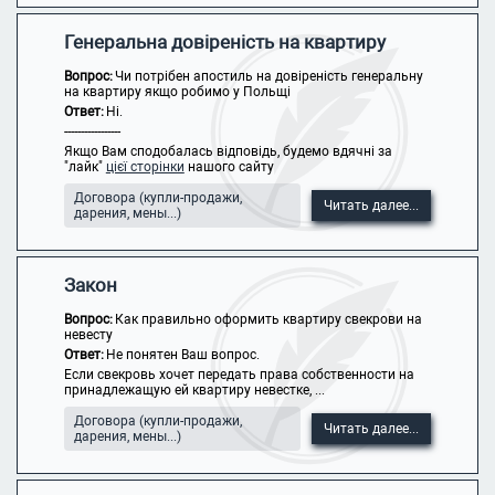
Генеральна довіреність на квартиру
Вопрос:
Чи потрібен апостиль на довіреність генеральну
на квартиру якщо робимо у Польщі
Ответ:
Ні.
-----------------
Якщо Вам сподобалась відповідь, будемо вдячні за
"лайк"
цієї сторінки
нашого сайту
Договора (купли-продажи,
Читать далее...
дарения, мены...)
Закон
Вопрос:
Как правильно оформить квартиру свекрови на
невесту
Ответ:
Не понятен Ваш вопрос.
Если свекровь хочет передать права собственности на
принадлежащую ей квартиру невестке, ...
Договора (купли-продажи,
Читать далее...
дарения, мены...)