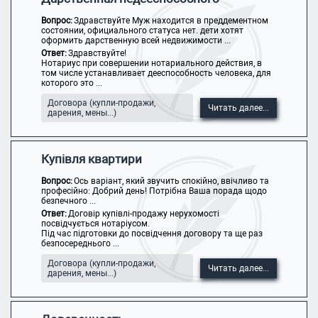
Вопрос:
Здравствуйте Муж находится в преддементном
состоянии, официального статуса нет. дети хотят
оформить дарственную всей недвижимости ...
Ответ:
Здравствуйте!
Нотариус при совершении нотариального действия, в
том числе устанавливает дееспособность человека, для
которого это ...
Договора (купли-продажи,
Читать далее...
дарения, мены...)
Купівля квартири
Вопрос:
Ось варіант, який звучить спокійно, ввічливо та
професійно: Добрий день! Потрібна Ваша порада щодо
безпечного ...
Ответ:
Договір купівлі-продажу нерухомості
посвідчується нотаріусом.
Під час підготовки до посвідчення договору та ще раз
безпосереднього ...
Договора (купли-продажи,
Читать далее...
дарения, мены...)