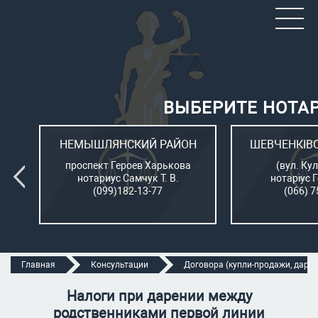
ВЫБЕРИТЕ НОТА
ОН
НЕМЫШЛЯНСКИЙ РАЙОН
ШЕВЧЕНКІВ
л.
проспект Героев Харькова
(вул. Кул
нотариус Самчук Т. В.
нотаріус 
(099)182-13-77
(066) 7
Главная
Консультации
Договора (купли-продажи, дарени
Налоги при дарении между
родственниками первой линии