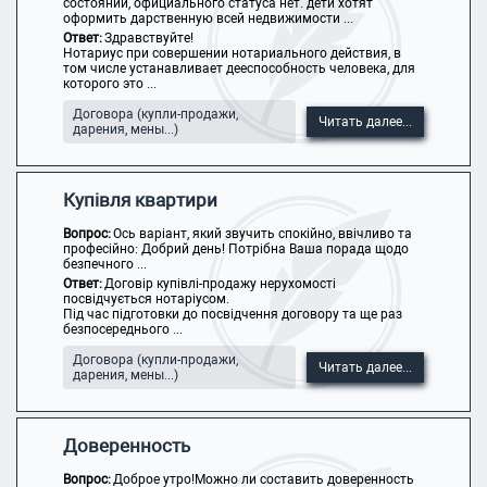
состоянии, официального статуса нет. дети хотят
оформить дарственную всей недвижимости ...
Ответ:
Здравствуйте!
Нотариус при совершении нотариального действия, в
том числе устанавливает дееспособность человека, для
которого это ...
Договора (купли-продажи,
Читать далее...
дарения, мены...)
Купівля квартири
Вопрос:
Ось варіант, який звучить спокійно, ввічливо та
професійно: Добрий день! Потрібна Ваша порада щодо
безпечного ...
Ответ:
Договір купівлі-продажу нерухомості
посвідчується нотаріусом.
Під час підготовки до посвідчення договору та ще раз
безпосереднього ...
Договора (купли-продажи,
Читать далее...
дарения, мены...)
Доверенность
Вопрос:
Доброе утро!Можно ли составить доверенность