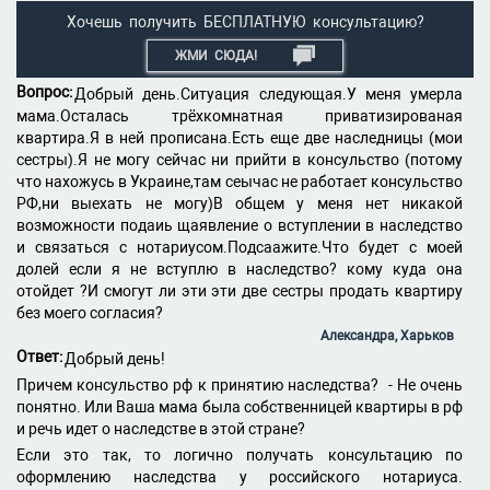
Хочешь получить БЕСПЛАТНУЮ консультацию?
ЖМИ СЮДА!
Вопрос:
Добрый день.Ситуация следующая.У меня умерла
мама.Осталась трёхкомнатная приватизированая
квартира.Я в ней прописана.Есть еще две наследницы (мои
сестры).Я не могу сейчас ни прийти в консульство (потому
что нахожусь в Украине,там сеычас не работает консульство
РФ,ни выехать не могу)В общем у меня нет никакой
возможности подаиь щаявление о вступлении в наследство
и связаться с нотариусом.Подсаажите.Что будет с моей
долей если я не вступлю в наследство? кому куда она
отойдет ?И смогут ли эти эти две сестры продать квартиру
без моего согласия?
Александра, Харьков
Ответ:
Добрый день!
Причем консульство рф к принятию наследства? - Не очень
понятно. Или Ваша мама была собственницей квартиры в рф
и речь идет о наследстве в этой стране?
Если это так, то логично получать консультацию по
оформлению наследства у российского нотариуса.