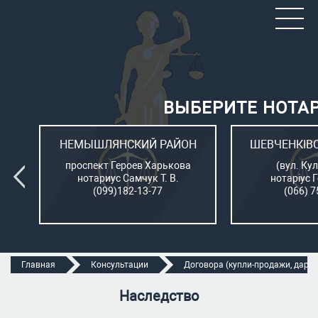
ВЫБЕРИТЕ НОТА
ОН
НЕМЫШЛЯНСКИЙ РАЙОН
ШЕВЧЕНКІВ
л.
проспект Героев Харькова
(вул. Кул
нотариус Самчук Т. В.
нотаріус 
(099)182-13-77
(066) 7
Главная
Консультации
Договора (купли-продажи, дарени
Наследство