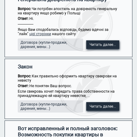
Вопрос:
Чи потрібен апостиль на довіреність генеральну
на квартиру якщо робимо у Польщі
Ответ:
Ні.
-----------------
Якщо Вам сподобалась відповідь, будемо вдячні за
"лайк"
цієї сторінки
нашого сайту
Договора (купли-продажи,
Читать далее...
дарения, мены...)
Закон
Вопрос:
Как правильно оформить квартиру свекрови на
невесту
Ответ:
Не понятен Ваш вопрос.
Если свекровь хочет передать права собственности на
принадлежащую ей квартиру невестке, ...
Договора (купли-продажи,
Читать далее...
дарения, мены...)
Вот исправленный и полный заголовок:
Возможность покупки квартиры в