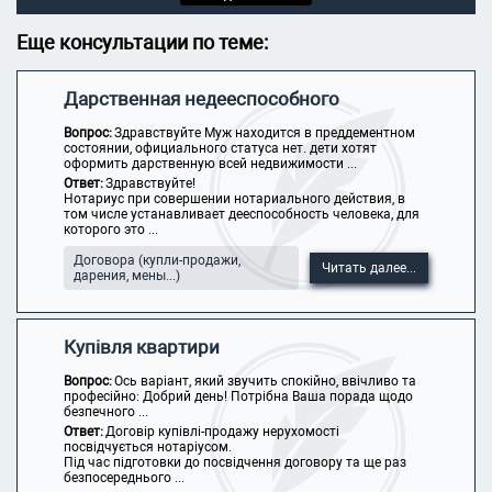
Еще консультации по теме:
Дарственная недееспособного
Вопрос:
Здравствуйте Муж находится в преддементном
состоянии, официального статуса нет. дети хотят
оформить дарственную всей недвижимости ...
Ответ:
Здравствуйте!
Нотариус при совершении нотариального действия, в
том числе устанавливает дееспособность человека, для
которого это ...
Договора (купли-продажи,
Читать далее...
дарения, мены...)
Купівля квартири
Вопрос:
Ось варіант, який звучить спокійно, ввічливо та
професійно: Добрий день! Потрібна Ваша порада щодо
безпечного ...
Ответ:
Договір купівлі-продажу нерухомості
посвідчується нотаріусом.
Під час підготовки до посвідчення договору та ще раз
безпосереднього ...