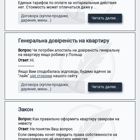
Единых тарифов по оплате за нотариальные действия
нет. Стоимость может отличаться даже у ...
Договора (купли-продажи,
Читать далее...
дарения, мены...)
Генеральна довіреність на квартиру
Вопрос:
Чи потрібен апостиль на довіреність генеральну
на квартиру якщо робимо у Польщі
Ответ:
Ні.
-----------------
Якщо Вам сподобалась відповідь, будемо вдячні за
"лайк"
цієї сторінки
нашого сайту
Договора (купли-продажи,
Читать далее...
дарения, мены...)
Закон
Вопрос:
Как правильно оформить квартиру свекрови на
невесту
Ответ:
Не понятен Ваш вопрос.
Если свекровь хочет передать права собственности на
принадлежащую ей квартиру невестке, ...