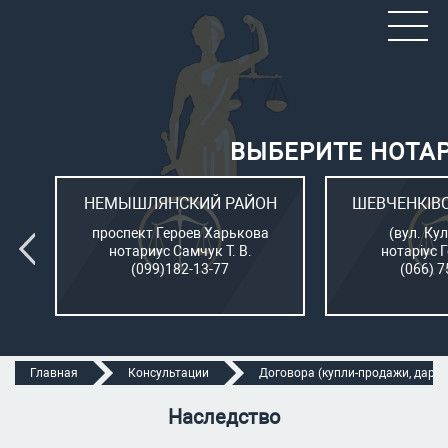
ВЫБЕРИТЕ НОТА
ОН
НЕМЫШЛЯНСКИЙ РАЙОН
ШЕВЧЕНКІВ
л.
проспект Героев Харькова
(вул. Кул
нотариус Самчук Т. В.
нотаріус 
(099)182-13-77
(066) 7
Главная
Консультации
Договора (купли-продажи, дарени
Наследство