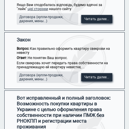
Якщо Вам сподобалась відповідь, будемо вдячні за
"лайк"
цієї сторінки
нашого сайту
Договора (купли-продажи,
Читать далее...
дарения, мены...)
Закон
Вопрос:
Как правильно оформить квартиру свекрови на
невесту
Ответ:
Не понятен Ваш вопрос.
Если свекровь хочет передать права собственности на
принадлежащую ей квартиру невестке, ...
Договора (купли-продажи,
Читать далее...
дарения, мены...)
Вот исправленный и полный заголовок:
Возможность покупки квартиры в
Украине с целью оформления права
собственности при наличии ПМЖ без
РНОКПП и регистрации места
проживания