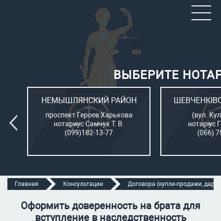
ВЫБЕРИТЕ НОТА
ОН
НЕМЫШЛЯНСКИЙ РАЙОН
ШЕВЧЕНКІВ
л.
проспект Героев Харькова
(вул. Кул
нотариус Самчук Т. В.
нотаріус 
(099)182-13-77
(066) 7
Главная
Консультации
Договора (купли-продажи, дарени
Оформить доверенность на брата для
вступление в наследственность