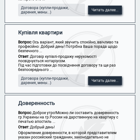
Договора (купли-продажи,
Читать далее...
дарения, мены...)
Купівля квартири
Вопрос:
Ось варіант, який звучить спокійно, ввічливо та
професійно: Добрий день! Потрібна Ваша порада щодо
безпечного ...
Ответ:
Договір купівлі-продажу нерухомості
посвідчується нотаріусом.
Під час підготовки до посвідчення договору та ще раз
безпосереднього ...
Договора (купли-продажи,
Читать далее...
дарения, мены...)
Доверенность
Вопрос:
Доброе утро!Можно ли составить доверенность
гр.Украины на гр.России на дарственную на квартиру с
печатью апостиль ...
Ответ:
Добрый день!
Оформление доверенности, в которой представителем
указан российский гражданин, законодательно не