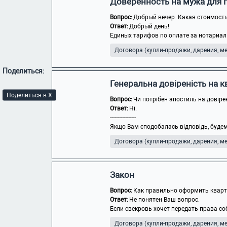
Доверенность на мужа для 
Вопрос:
Добрый вечер. Какая стоимость
Ответ:
Добрый день!
Единых тарифов по оплате за нотариаль
Договора (купли-продажи, дарения, мен
Поделиться:
Генеральна довіреність на 
Поделиться в X
Вопрос:
Чи потрібен апостиль на довіре
Ответ:
Ні.
-----------------
Якщо Вам сподобалась відповідь, будем
Договора (купли-продажи, дарения, мен
Закон
Вопрос:
Как правильно оформить кварти
Ответ:
Не понятен Ваш вопрос.
Если свекровь хочет передать права со
Договора (купли-продажи, дарения, мен