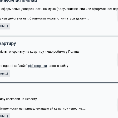
получения пенсии
 оформления доверенность на мужа (получение пенсии или оформление/ пере
ные действия нет. Стоимость может отличаться даже у ...
ы...)
квартиру
ність генеральну на квартиру якщо робимо у Польщі
о вдячні за "лайк"
цієї сторінки
нашого сайту
ы...)
ру свекрови на невесту
бственности на принадлежащую ей квартиру невестке, ...
ы...)