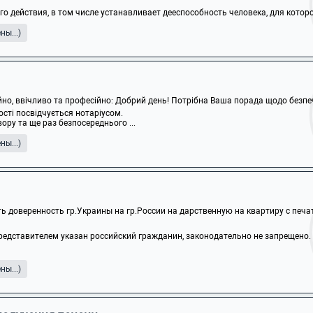
 действия, в том числе устанавливает дееспособность человека, для которого
ы...)
ійно, ввічливо та професійно: Добрий день! Потрібна Ваша порада щодо безпеч
ості посвідчується нотаріусом.
ору та ще раз безпосереднього ...
ы...)
ь доверенность гр.Украины на гр.России на дарственную на квартиру с печат
редставителем указан российский гражданин, законодательно не запрещено.
ы...)