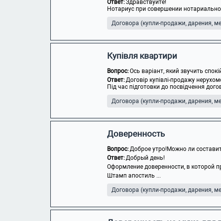
Ответ:
Здравствуйте!
Нотариус при совершении нотариального
Договора (купли-продажи, дарения, мен
Купівля квартири
Вопрос:
Ось варіант, який звучить спок
Ответ:
Договір купівлі-продажу нерухом
Під час підготовки до посвідчення догов
Договора (купли-продажи, дарения, мен
Доверенность
Вопрос:
Доброе утро!Можно ли составит
Ответ:
Добрый день!
Оформление доверенности, в которой п
Штамп апостиль ...
Договора (купли-продажи, дарения, мен