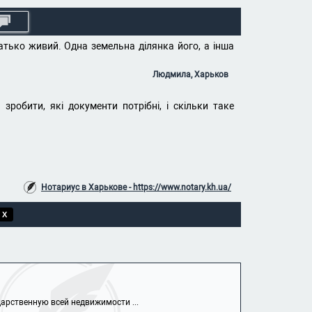
тько живий. Одна земельна ділянка його, а інша
Людмила, Харьков
зробити, які документи потрібні, і скільки таке
Нотариус в Харькове - https://www.notary.kh.ua/
 X
арственную всей недвижимости ...