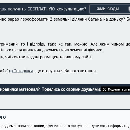
ешь получить БЕСПЛАТНУЮ консультацию?
ЖМИ СЮДА!
иво зараз переоформити 2 земельні ділянки батька на доньку? Ба
риманий, то і відпоідь така ж: так, можно. Але яким чином це 
льки після вивчення документів на земельні ділянки.
ів, чиї контактні дані розміщені на нашому сайті.
лайк"
цієї сторінки
, що стосується Вашого питання.
нравился материал? Поделись со своими друзьями:
Поделиться в
ого
преддементном состоянии, официального статуса нет. дети хотят оформить д