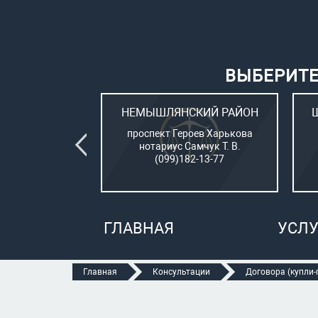
ВЫБЕРИТЕ
ВСКИЙ РАЙОН
НЕМЫШЛЯНСКИЙ РАЙОН
овый (стар. ул.
проспект Героев Харькова
о, 15)
нотариус Самчук Т. В.
рбатюк В. С.
(099)182-13-77
47-70-05
ГЛАВНАЯ
УСЛУ
Главная
Консультации
Договора (купли-п