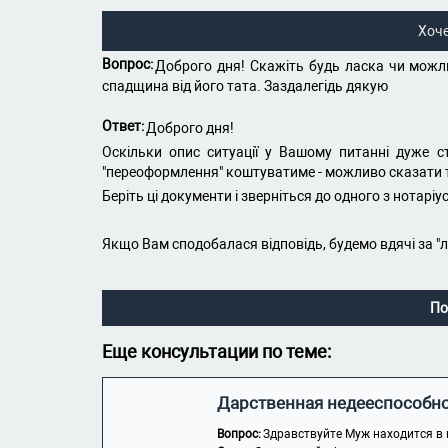
Хоч
Вопрос:
Доброго дня! Скажіть будь ласка чи можл
спадщина від його тата. Заздалегідь дякую
Ответ:
Доброго дня!
Оскільки опис ситуації у Вашому питанні дуже ст
"переоформлення" коштуватиме - можливо сказати ті
Беріть ці документи і зверніться до одного з нотаріус
Якщо Вам сподобалася відповідь, будемо вдячі за "
По
Еще консультации по теме:
Дарственная недееспособн
Вопрос:
Здравствуйте Муж находится в 