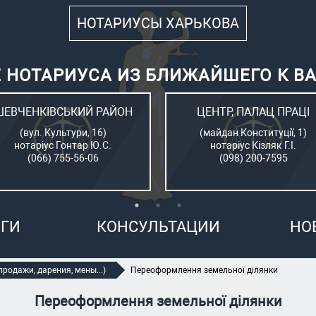
НОТАРИУСЫ ХАРЬКОВА
 НОТАРИУСА ИЗ БЛИЖАЙШЕГО К В
ШЕВЧЕНКІВСЬКИЙ РАЙОН
ЦЕНТР, ПАЛАЦ ПРАЦІ
(вул. Культури, 16)
(майдан Конституції, 1)
нотаріус Гонтар Ю.С.
нотаріус Кізляк Г.І.
(066) 755-56-06
(098) 200-7595
ГИ
КОНСУЛЬТАЦИИ
НО
родажи, дарения, мены...)
Переоформлення земельної ділянки
Переоформлення земельної ділянки