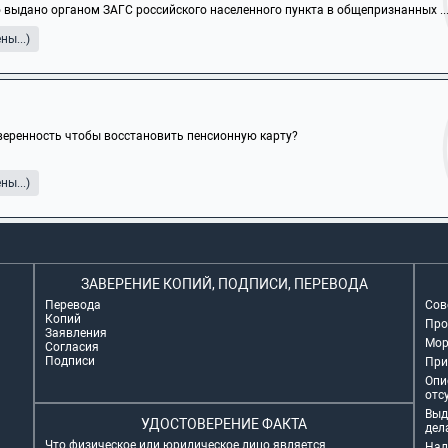
 выдано органом ЗАГС российского населенного пункта в общепризнанных ..
ы...)
еренность чтобы восстановить пенсионную карту?
ы...)
ЗАВЕРЕНИЕ КОПИЙ, ПОДПИСИ, ПЕРЕВОДА
Перевода
Сов
Копий
Про
Заявления
Мор
Согласия
Подписи
При
Опи
отс
Выд
УДОСТОВЕРЕНИЕ ФАКТА
дел
Что физическое или юридическое лицо является
Нал