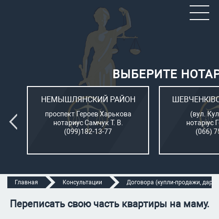
ВЫБЕРИТЕ НОТА
ОН
НЕМЫШЛЯНСКИЙ РАЙОН
ШЕВЧЕНКІВ
л.
проспект Героев Харькова
(вул. Кул
нотариус Самчук Т. В.
нотаріус 
(099)182-13-77
(066) 7
Главная
Консультации
Договора (купли-продажи, дарени
Переписать свою часть квартиры на маму.