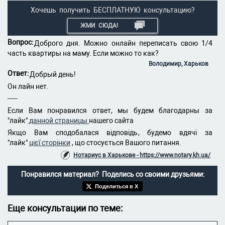
Хочешь получить БЕСПЛАТНУЮ консультацию?
ЖМИ СЮДА!
Вопрос:
Доброго дня. Можно онлайн переписать свою 1/4
часть квартиры на маму. Если можно то как?
Володимир, Харьков
Ответ:
Добрый день!
Он лайн нет.
-----
Если Вам понравился ответ, мы будем благодарны за
"лайк"
данной страницы
нашего сайта
Якщо Вам сподобалася відповідь, будемо вдячі за
"лайк"
цієї сторінки
, що стосується Вашого питання.
Нотариус в Харькове - https://www.notary.kh.ua/
Понравился материал? Поделись со своими друзьями:
Поделиться в X
Еще консультации по теме: