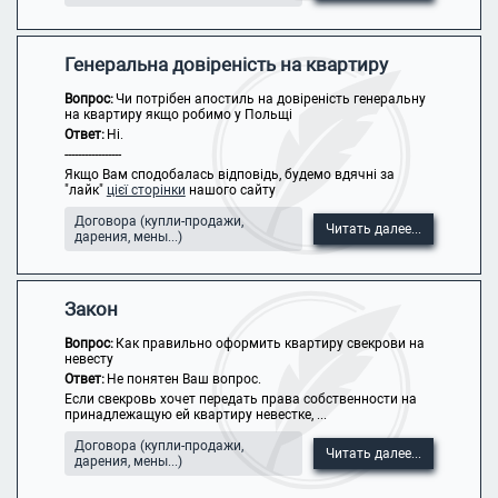
Генеральна довіреність на квартиру
Вопрос:
Чи потрібен апостиль на довіреність генеральну
на квартиру якщо робимо у Польщі
Ответ:
Ні.
-----------------
Якщо Вам сподобалась відповідь, будемо вдячні за
"лайк"
цієї сторінки
нашого сайту
Договора (купли-продажи,
Читать далее...
дарения, мены...)
Закон
Вопрос:
Как правильно оформить квартиру свекрови на
невесту
Ответ:
Не понятен Ваш вопрос.
Если свекровь хочет передать права собственности на
принадлежащую ей квартиру невестке, ...
Договора (купли-продажи,
Читать далее...
дарения, мены...)