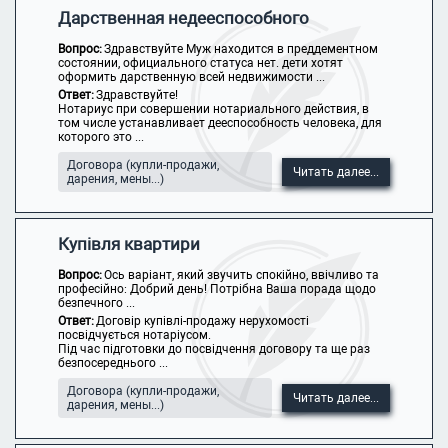
Дарственная недееспособного
Вопрос:
Здравствуйте Муж находится в преддементном
состоянии, официального статуса нет. дети хотят
оформить дарственную всей недвижимости ...
Ответ:
Здравствуйте!
Нотариус при совершении нотариального действия, в
том числе устанавливает дееспособность человека, для
которого это ...
Договора (купли-продажи,
Читать далее...
дарения, мены...)
Купівля квартири
Вопрос:
Ось варіант, який звучить спокійно, ввічливо та
професійно: Добрий день! Потрібна Ваша порада щодо
безпечного ...
Ответ:
Договір купівлі-продажу нерухомості
посвідчується нотаріусом.
Під час підготовки до посвідчення договору та ще раз
безпосереднього ...
Договора (купли-продажи,
Читать далее...
дарения, мены...)