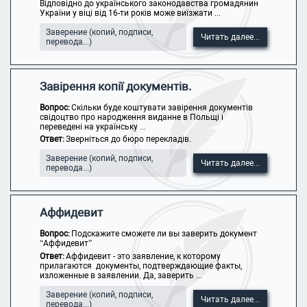
Відповідно до українського законодавства громадянин
України у віці від 16-ти років може виїзжати ...
Заверение (копий, подписи,
Читать далее...
перевода...)
Завірення копії документів.
Вопрос:
Скільки буде коштувати завірення документів
свідоцтво про народження виданне в Польщі і
переведені на українську ...
Ответ:
Зверніться до бюро перекладів.
Заверение (копий, подписи,
Читать далее...
перевода...)
Аффидевит
Вопрос:
Подскажите сможете ли вы заверить документ
“Аффидевит”
Ответ:
Аффидевит - это заявление, к которому
прилагаются документы, подтверждающие факты,
изложенные в заявлении. Да, заверить ...
Заверение (копий, подписи,
Читать далее...
перевода...)