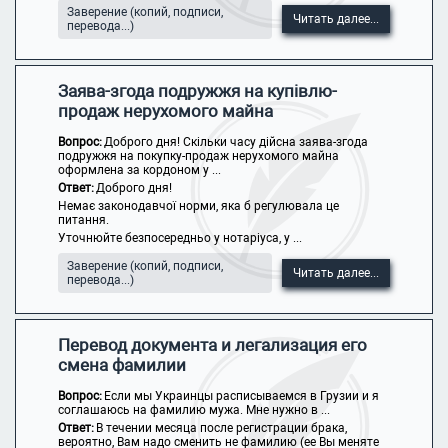
Заверение (копий, подписи,
Читать далее...
перевода...)
Заява-згода подружжя на купівлю-
продаж нерухомого майна
Вопрос:
Доброго дня! Скільки часу дійсна заява-згода
подружжя на покупку-продаж нерухомого майна
оформлена за кордоном у ...
Ответ:
Доброго дня!
Немає законодавчої норми, яка б регулювала це
питання.
Уточнюйте безпосередньо у нотаріуса, у ...
Заверение (копий, подписи,
Читать далее...
перевода...)
Перевод документа и легализация его
смена фамилии
Вопрос:
Если мы Украинцы расписываемся в Грузии и я
соглашаюсь на фамилию мужа. Мне нужно в ...
Ответ:
В течении месяца после регистрации брака,
вероятно, Вам надо сменить не фамилию (ее Вы меняте