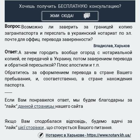
Хочешь получить БЕСПЛАТНУЮ консультацию?
ЖМИ СЮДА!
Вопрос:
Возможно ли заверить за границей копию
загранпаспорта и переслать в украинский нотариат по эл.
почте для оффиц. перевода заверенности?
Владислав, Харьков
Ответ:
А зачем городить вообще огород с нотариальной
копией, ее передачей в Украину, потом заверением перевода
и обратной пересылкой? Плюс апостили и т.п.
Обратитесь за оформлением перевода в стране Вашего
пребывания, и, соответственно, в стране нахождения
паспорта.
------
Если Вам понравился ответ, мы будем благодарны за
"лайк"
данной страницы
нашего сайта
Якщо Вам сподобалася відповідь, будемо вдячі за
"лайк"
цієї сторінки
, що стосується Вашого питання.
Нотариус в Харькове - https://www.notary.kh.ua/