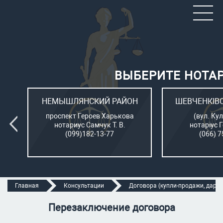
ВЫБЕРИТЕ НОТА
ОН
НЕМЫШЛЯНСКИЙ РАЙОН
ШЕВЧЕНКІВ
л.
проспект Героев Харькова
(вул. Кул
нотариус Самчук Т. В.
нотаріус 
(099)182-13-77
(066) 7
Главная
Консультации
Договора (купли-продажи, дарени
Перезаключение договора