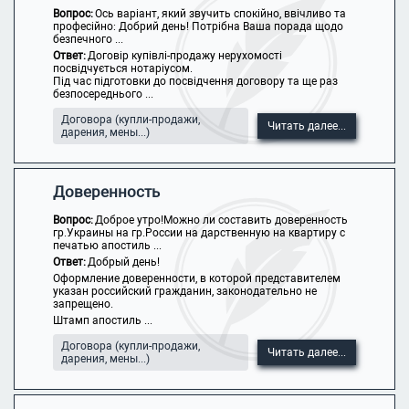
Вопрос:
Ось варіант, який звучить спокійно, ввічливо та
професійно: Добрий день! Потрібна Ваша порада щодо
безпечного ...
Ответ:
Договір купівлі-продажу нерухомості
посвідчується нотаріусом.
Під час підготовки до посвідчення договору та ще раз
безпосереднього ...
Договора (купли-продажи,
Читать далее...
дарения, мены...)
Доверенность
Вопрос:
Доброе утро!Можно ли составить доверенность
гр.Украины на гр.России на дарственную на квартиру с
печатью апостиль ...
Ответ:
Добрый день!
Оформление доверенности, в которой представителем
указан российский гражданин, законодательно не
запрещено.
Штамп апостиль ...
Договора (купли-продажи,
Читать далее...
дарения, мены...)