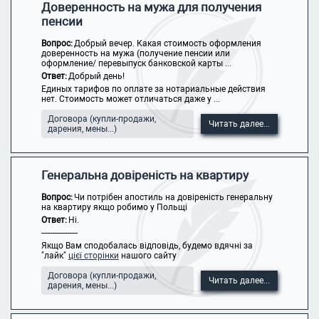
Доверенность на мужа для получения
пенсии
Вопрос:
Добрый вечер. Какая стоимость оформления
доверенность на мужа (получение пенсии или
оформление/ перевыпуск банковской карты ...
Ответ:
Добрый день!
Единых тарифов по оплате за нотариальные действия
нет. Стоимость может отличаться даже у ...
Договора (купли-продажи,
Читать далее...
дарения, мены...)
Генеральна довіреність на квартиру
Вопрос:
Чи потрібен апостиль на довіреність генеральну
на квартиру якщо робимо у Польщі
Ответ:
Ні.
-----------------
Якщо Вам сподобалась відповідь, будемо вдячні за
"лайк"
цієї сторінки
нашого сайту
Договора (купли-продажи,
Читать далее...
дарения, мены...)