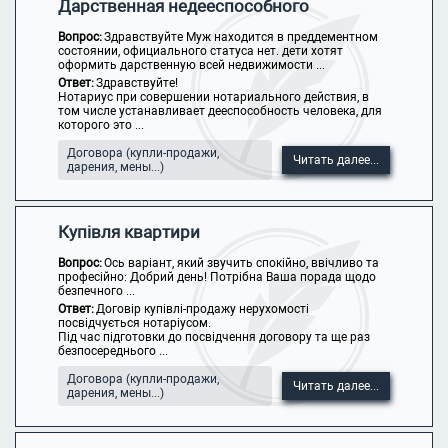
Дарственная недееспособного
Вопрос:
Здравствуйте Муж находится в преддементном
состоянии, официального статуса нет. дети хотят
оформить дарственную всей недвижимости ...
Ответ:
Здравствуйте!
Нотариус при совершении нотариального действия, в
том числе устанавливает дееспособность человека, для
которого это ...
Договора (купли-продажи,
Читать далее...
дарения, мены...)
Купівля квартири
Вопрос:
Ось варіант, який звучить спокійно, ввічливо та
професійно: Добрий день! Потрібна Ваша порада щодо
безпечного ...
Ответ:
Договір купівлі-продажу нерухомості
посвідчується нотаріусом.
Під час підготовки до посвідчення договору та ще раз
безпосереднього ...
Договора (купли-продажи,
Читать далее...
дарения, мены...)