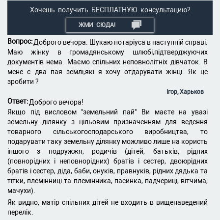
Хочешь получить БЕСПЛАТНУЮ консультацию?
ЖМИ СЮДА!
Вопрос:
Доброго вечора. Шукаю нотаріуса в наступній справі.
Маю жінку в громадянському шлюбі,підтверджуючих
документів нема. Маємо спільних неповнолітніх дівчаток. В
мене є два пая землі,які я хочу отдарувати жінці. Як це
зробити ?
Ігор, Харьков
Ответ:
Доброго вечора!
Якщо під висловом "земельний пай" Ви маєте на увазі
земельну ділянку з цільовим призначенням для ведення
товарного сільськогосподарського виробництва, то
подарувати таку земельну ділянку можливо
лише на користь
іншого з подружжя, родичів (дітей, батьків, рідних
(повнорідних і неповнорідних) братів і сестер, двоюрідних
братів і сестер, діда, баби, онуків, правнуків, рідних дядька та
тітки, племінниці та племінника, пасинка, падчериці, вітчима,
мачухи).
Як видно, матір спільних дітей не входить в вищенаведений
перелік.