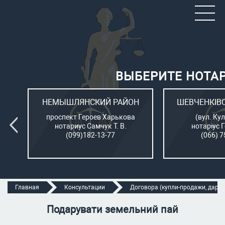
ВЫБЕРИТЕ НОТА
ОН
НЕМЫШЛЯНСКИЙ РАЙОН
ШЕВЧЕНКІВ
л.
проспект Героев Харькова
(вул. Кул
нотариус Самчук Т. В.
нотаріус 
(099)182-13-77
(066) 7
Главная
Консультации
Договора (купли-продажи, дарени
Подарувати земельний пай