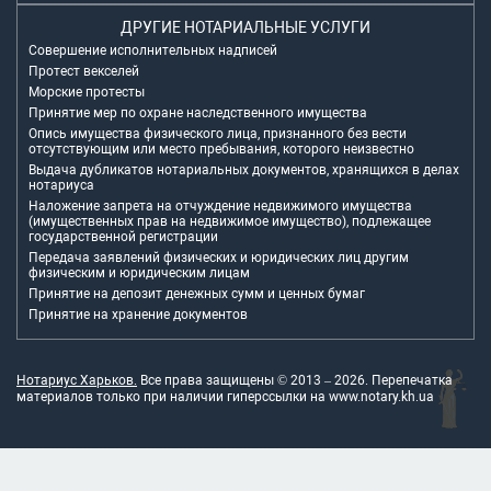
ДРУГИЕ НОТАРИАЛЬНЫЕ УСЛУГИ
Совершение исполнительных надписей
Протест векселей
Морские протесты
Принятие мер по охране наследственного имущества
Опись имущества физического лица, признанного без вести
отсутствующим или место пребывания, которого неизвестно
Выдача дубликатов нотариальных документов, хранящихся в делах
нотариуса
Наложение запрета на отчуждение недвижимого имущества
(имущественных прав на недвижимое имущество), подлежащее
государственной регистрации
Передача заявлений физических и юридических лиц другим
физическим и юридическим лицам
Принятие на депозит денежных сумм и ценных бумаг
Принятие на хранение документов
Нотариус Харьков.
Все права защищены © 2013 –
2026
. Перепечатка
материалов только при наличии гиперссылки на
www.notary.kh.ua