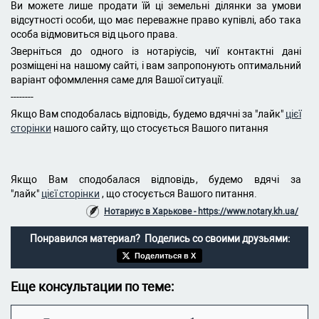
Ви можете лише продати їй ці земельні ділянки за умови
відсутності особи, що має переважне право купівлі, або така
особа відмовиться від цього права.
Зверніться до одного із нотаріусів, чиї контактні дані
розміщені на нашому сайті, і вам запропонують оптимальний
варіант офоммлення саме для Вашої ситуації.
--------
Якщо Вам сподобалась відповідь, будемо вдячні за "лайк"
цієї
сторінки
нашого сайту, що стосується Вашого питання
Якщо Вам сподобалася відповідь, будемо вдячі за
"лайк"
цієї сторінки
, що стосується Вашого питання.
Нотариус в Харькове - https://www.notary.kh.ua/
Понравился материал? Поделись со своими друзьями:
Поделиться в X
Еще консультации по теме: