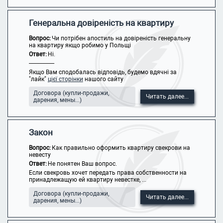
Генеральна довіреність на квартиру
Вопрос:
Чи потрібен апостиль на довіреність генеральну
на квартиру якщо робимо у Польщі
Ответ:
Ні.
-----------------
Якщо Вам сподобалась відповідь, будемо вдячні за
"лайк"
цієї сторінки
нашого сайту
Договора (купли-продажи,
Читать далее...
дарения, мены...)
Закон
Вопрос:
Как правильно оформить квартиру свекрови на
невесту
Ответ:
Не понятен Ваш вопрос.
Если свекровь хочет передать права собственности на
принадлежащую ей квартиру невестке, ...
Договора (купли-продажи,
Читать далее...
дарения, мены...)