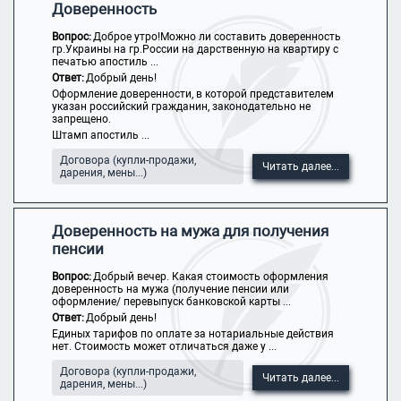
Доверенность
Вопрос:
Доброе утро!Можно ли составить доверенность
гр.Украины на гр.России на дарственную на квартиру с
печатью апостиль ...
Ответ:
Добрый день!
Оформление доверенности, в которой представителем
указан российский гражданин, законодательно не
запрещено.
Штамп апостиль ...
Договора (купли-продажи,
Читать далее...
дарения, мены...)
Доверенность на мужа для получения
пенсии
Вопрос:
Добрый вечер. Какая стоимость оформления
доверенность на мужа (получение пенсии или
оформление/ перевыпуск банковской карты ...
Ответ:
Добрый день!
Единых тарифов по оплате за нотариальные действия
нет. Стоимость может отличаться даже у ...
Договора (купли-продажи,
Читать далее...
дарения, мены...)