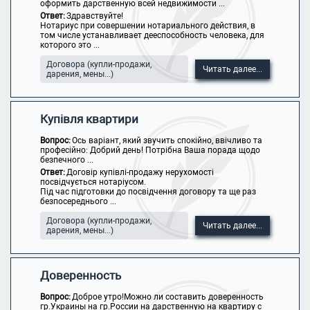
оформить дарственную всей недвижимости ...
Ответ:
Здравствуйте!
Нотариус при совершении нотариального действия, в
том числе устанавливает дееспособность человека, для
которого это ...
Договора (купли-продажи,
Читать далее...
дарения, мены...)
Купівля квартири
Вопрос:
Ось варіант, який звучить спокійно, ввічливо та
професійно: Добрий день! Потрібна Ваша порада щодо
безпечного ...
Ответ:
Договір купівлі-продажу нерухомості
посвідчується нотаріусом.
Під час підготовки до посвідчення договору та ще раз
безпосереднього ...
Договора (купли-продажи,
Читать далее...
дарения, мены...)
Доверенность
Вопрос:
Доброе утро!Можно ли составить доверенность
гр.Украины на гр.России на дарственную на квартиру с