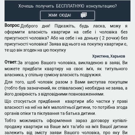
Хочешь получить БЕСПЛАТНУЮ консультацию?
ЖМИ СЮДА!
Вопрос:
Доброго дня! Підкажіть, будь ласка, можу я
оформити власність квартири на себе і чоловіка без
присутності чоловіка? Або на себе і на доньку ( 2 рочки) без
присутності чоловіка! Заява від нього на покупку квартири є,
те що він згоден на цю покупку
Христина, Харьков
Ответ:
За згодою Вашого чоловіка, викладеною в заяві, Ви
можете придбати квартиру на своє ім'я, як титульного
власника, у спільну сумісну власність подружжя.
Для того, щоб чоловік разом з Вами виступав покупцем
(тобто був зазначений, як співвласник) необхідна не заява, а
його довіреність з відповідними повноваженнями.
Що стосується придбання квартири або частки у праві
власності на неї на ім'я малолітньої дитини, то потрібна згода
органів опіки та піклування та батька дитини.
Тобто можливість оформлення зараз договору купівлі-
продажу квартири на Ваше ім'я та/або на ім'я Вашої дитини
залежить від змісту заяви Вашого чоловіка, про яку Ви