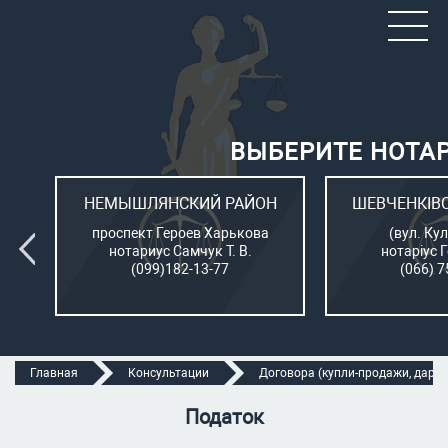
ВЫБЕРИТЕ НОТА
ОН
НЕМЫШЛЯНСКИЙ РАЙОН
ШЕВЧЕНКІВ
л.
проспект Героев Харькова
(вул. Кул
нотариус Самчук Т. В.
нотаріус 
(099)182-13-77
(066) 7
Главная
Консультации
Договора (купли-продажи, дарени
Податок