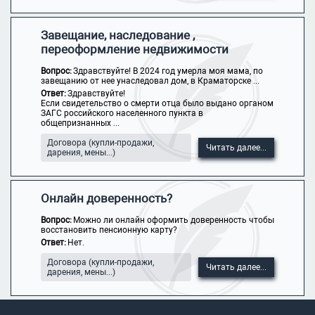
Завещание, наследование ,
переоформление недвижимости
Вопрос:
Здравствуйте! В 2024 год умерла моя мама, по
завещанию от нее унаследовал дом, в Краматорске ...
Ответ:
Здравствуйте!
Если свидетельство о смерти отца было выдано органом
ЗАГС российского населенного пункта в
общепризнанных ...
Договора (купли-продажи,
Читать далее...
дарения, мены...)
Онлайн доверенность?
Вопрос:
Можно ли онлайн оформить доверенность чтобы
восстановить пенсионную карту?
Ответ:
Нет.
Договора (купли-продажи,
Читать далее...
дарения, мены...)