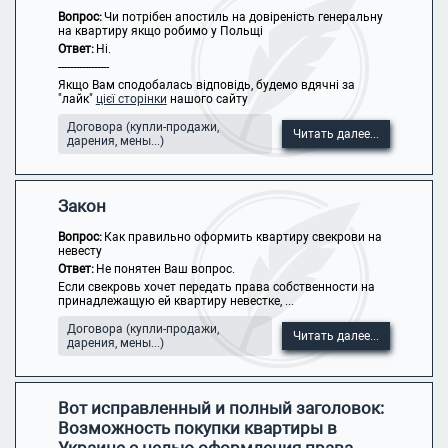
Вопрос:
Чи потрібен апостиль на довіреність генеральну
на квартиру якщо робимо у Польщі
Ответ:
Ні.
-----------------
Якщо Вам сподобалась відповідь, будемо вдячні за
"лайк"
цієї сторінки
нашого сайту
Договора (купли-продажи,
Читать далее...
дарения, мены...)
Закон
Вопрос:
Как правильно оформить квартиру свекрови на
невесту
Ответ:
Не понятен Ваш вопрос.
Если свекровь хочет передать права собственности на
принадлежащую ей квартиру невестке, ...
Договора (купли-продажи,
Читать далее...
дарения, мены...)
Вот исправленный и полный заголовок:
Возможность покупки квартиры в