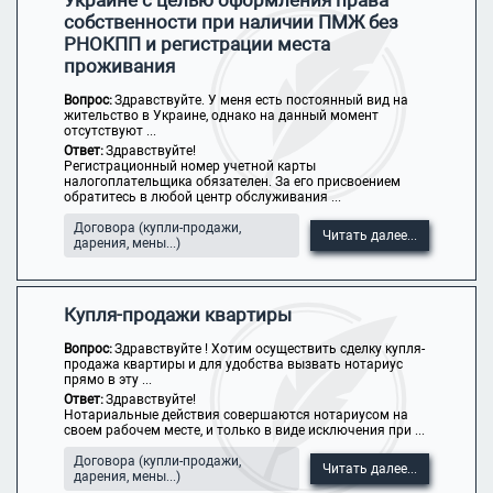
Украине с целью оформления права
собственности при наличии ПМЖ без
РНОКПП и регистрации места
проживания
Вопрос:
Здравствуйте. У меня есть постоянный вид на
жительство в Украине, однако на данный момент
отсутствуют ...
Ответ:
Здравствуйте!
Регистрационный номер учетной карты
налогоплательщика обязателен. За его присвоением
обратитесь в любой центр обслуживания ...
Договора (купли-продажи,
Читать далее...
дарения, мены...)
Купля-продажи квартиры
Вопрос:
Здравствуйте ! Хотим осуществить сделку купля-
продажа квартиры и для удобства вызвать нотариус
прямо в эту ...
Ответ:
Здравствуйте!
Нотариальные действия совершаются нотариусом на
своем рабочем месте, и только в виде исключения при ...
Договора (купли-продажи,
Читать далее...
дарения, мены...)