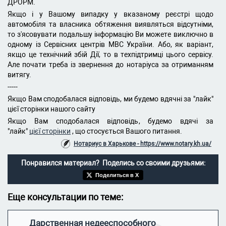
ДРОРМ.
Якщо і у Вашому випадку у вказаному реєстрі щодо
автомобіля та власника обтяження виявляться відсутніми,
то з'ясовувати подальшу інформацію Ви можете виключно в
одному із Сервісних центрів МВС України.
Або, як варіант,
якщо це технічний збій Дії, то в техпідтримці цього сервісу.
Але почати треба із звернення до нотаріуса за отриманням
витягу.
-----
Якщо Вам сподобалася відповідь, ми будемо вдячні за "лайк"
цієї сторінки нашого сайту
Якщо Вам сподобалася відповідь, будемо вдячі за
"лайк"
цієї сторінки
, що стосується Вашого питання.
Нотариус в Харькове - https://www.notary.kh.ua/
Понравился материал? Поделись со своими друзьями:
Поделиться в X
Еще консультации по теме:
Дарственная недееспособного