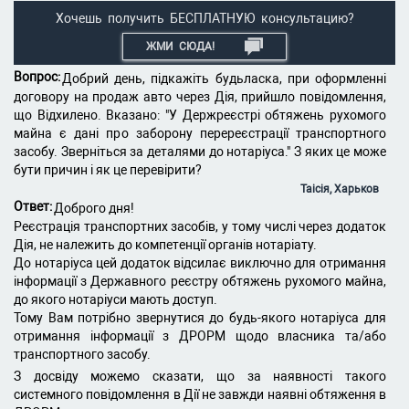
Хочешь получить БЕСПЛАТНУЮ консультацию?
ЖМИ СЮДА!
Вопрос:
Добрий день, підкажіть будьласка, при оформленні
договору на продаж авто через Дія, прийшло повідомлення,
що Відхилено. Вказано: "У Держреєстрі обтяжень рухомого
майна є дані про заборону перереєстрації транспортного
засобу. Зверніться за деталями до нотаріуса." З яких це може
бути причин і як це перевірити?
Таісія, Харьков
Ответ:
Доброго дня!
Реєстрація транспортних засобів, у тому числі через додаток
Дія, не належить до компетенції органів нотаріату.
До нотаріуса цей додаток відсилає виключно для отримання
інформації з Державного реєстру обтяжень рухомого майна,
до якого нотаріуси мають доступ.
Тому Вам потрібно звернутися до будь-якого нотаріуса для
отримання інформації з ДРОРМ щодо власника та/або
транспортного засобу.
З досвіду можемо сказати, що за наявності такого
системного повідомлення в Дії не завжди наявні обтяження в