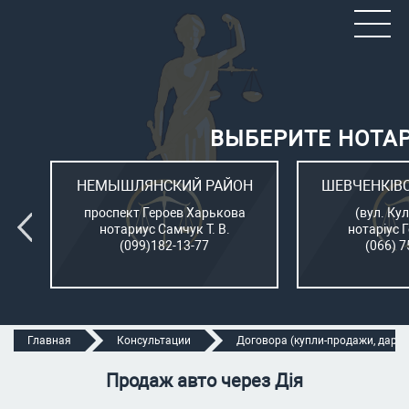
ВЫБЕРИТЕ НОТА
ОН
НЕМЫШЛЯНСКИЙ РАЙОН
ШЕВЧЕНКІВ
л.
проспект Героев Харькова
(вул. Кул
нотариус Самчук Т. В.
нотаріус 
(099)182-13-77
(066) 7
Главная
Консультации
Договора (купли-продажи, дарени
Продаж авто через Дія