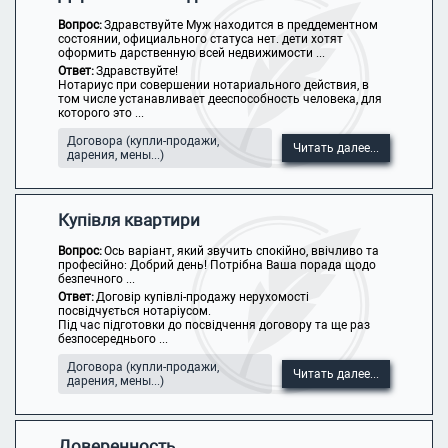
Вопрос:
Здравствуйте Муж находится в преддементном
состоянии, официального статуса нет. дети хотят
оформить дарственную всей недвижимости ...
Ответ:
Здравствуйте!
Нотариус при совершении нотариального действия, в
том числе устанавливает дееспособность человека, для
которого это ...
Договора (купли-продажи,
Читать далее...
дарения, мены...)
Купівля квартири
Вопрос:
Ось варіант, який звучить спокійно, ввічливо та
професійно: Добрий день! Потрібна Ваша порада щодо
безпечного ...
Ответ:
Договір купівлі-продажу нерухомості
посвідчується нотаріусом.
Під час підготовки до посвідчення договору та ще раз
безпосереднього ...
Договора (купли-продажи,
Читать далее...
дарения, мены...)
Доверенность