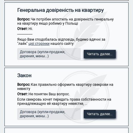
Генеральна довіреність на квартиру
Вопрос:
Чи потрібен апостиль на довіреність генеральну
на квартиру якщо робимо у Польщі
Ответ:
Ні.
-----------------
Якщо Вам сподобалась відповідь, будемо вдячні за
"лайк"
цієї сторінки
нашого сайту
Договора (купли-продажи,
Читать далее...
дарения, мены...)
Закон
Вопрос:
Как правильно оформить квартиру свекрови на
невесту
Ответ:
Не понятен Ваш вопрос.
Если свекровь хочет передать права собственности на
принадлежащую ей квартиру невестке, ...
Договора (купли-продажи,
Читать далее...
дарения, мены...)