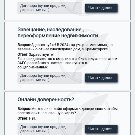
Договора (купли-продажи,
Читать далее...
дарения, мены...)
Завещание, наследование ,
переоформление недвижимости
Вопрос:
Здравствуйте! В 2024 год умерла моя мама, по
завещанию от нее унаследовал дом, в Краматорске ...
Ответ:
Здравствуйте!
Если свидетельство о смерти отца было выдано органом
ЗАГС российского населенного пункта в
общепризнанных ...
Договора (купли-продажи,
Читать далее...
дарения, мены...)
Онлайн доверенность?
Вопрос:
Можно ли онлайн оформить доверенность чтобы
восстановить пенсионную карту?
Ответ:
Нет.
Договора (купли-продажи,
Читать далее...
дарения, мены...)