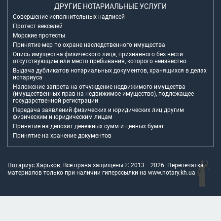
ДРУГИЕ НОТАРИАЛЬНЫЕ УСЛУГИ
Совершение исполнительных надписей
Протест векселей
Морские протесты
Принятие мер по охране наследственного имущества
Опись имущества физического лица, признанного без вести
отсутствующим или место пребывания, которого неизвестно
Выдача дубликатов нотариальных документов, хранящихся в делах
нотариуса
Наложение запрета на отчуждение недвижимого имущества
(имущественных прав на недвижимое имущество), подлежащее
государственной регистрации
Передача заявлений физических и юридических лиц другим
физическим и юридическим лицам
Принятие на депозит денежных сумм и ценных бумаг
Принятие на хранение документов
Нотариус Харьков.
Все права защищены © 2013 –
2026
. Перепечатка
материалов только при наличии гиперссылки на
www.notary.kh.ua