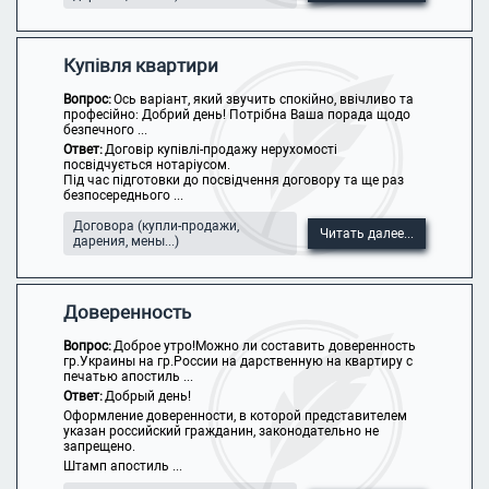
Купівля квартири
Вопрос:
Ось варіант, який звучить спокійно, ввічливо та
професійно: Добрий день! Потрібна Ваша порада щодо
безпечного ...
Ответ:
Договір купівлі-продажу нерухомості
посвідчується нотаріусом.
Під час підготовки до посвідчення договору та ще раз
безпосереднього ...
Договора (купли-продажи,
Читать далее...
дарения, мены...)
Доверенность
Вопрос:
Доброе утро!Можно ли составить доверенность
гр.Украины на гр.России на дарственную на квартиру с
печатью апостиль ...
Ответ:
Добрый день!
Оформление доверенности, в которой представителем
указан российский гражданин, законодательно не
запрещено.
Штамп апостиль ...