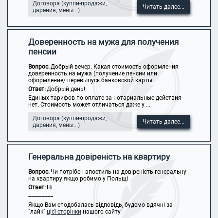
Договора (купли-продажи,
Читать далее...
дарения, мены...)
Доверенность на мужа для получения
пенсии
Вопрос:
Добрый вечер. Какая стоимость оформления
доверенность на мужа (получение пенсии или
оформление/ перевыпуск банковской карты ...
Ответ:
Добрый день!
Единых тарифов по оплате за нотариальные действия
нет. Стоимость может отличаться даже у ...
Договора (купли-продажи,
Читать далее...
дарения, мены...)
Генеральна довіреність на квартиру
Вопрос:
Чи потрібен апостиль на довіреність генеральну
на квартиру якщо робимо у Польщі
Ответ:
Ні.
-----------------
Якщо Вам сподобалась відповідь, будемо вдячні за
"лайк"
цієї сторінки
нашого сайту