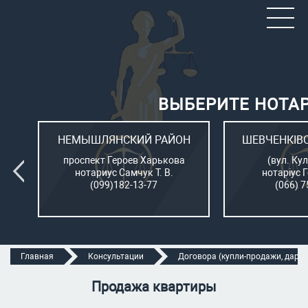
ВЫБЕРИТЕ НОТА
ОН
НЕМЫШЛЯНСКИЙ РАЙОН
ШЕВЧЕНКІВ
л.
проспект Героев Харькова
(вул. Кул
нотариус Самчук Т. В.
нотаріус 
(099)182-13-77
(066) 7
Главная
Консультации
Договора (купли-продажи, дарени
Продажа квартиры