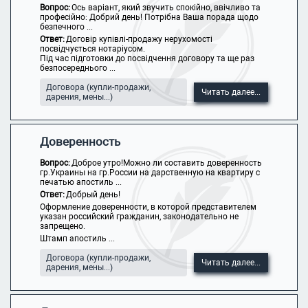
Вопрос:
Ось варіант, який звучить спокійно, ввічливо та
професійно: Добрий день! Потрібна Ваша порада щодо
безпечного ...
Ответ:
Договір купівлі-продажу нерухомості
посвідчується нотаріусом.
Під час підготовки до посвідчення договору та ще раз
безпосереднього ...
Договора (купли-продажи,
Читать далее...
дарения, мены...)
Доверенность
Вопрос:
Доброе утро!Можно ли составить доверенность
гр.Украины на гр.России на дарственную на квартиру с
печатью апостиль ...
Ответ:
Добрый день!
Оформление доверенности, в которой представителем
указан российский гражданин, законодательно не
запрещено.
Штамп апостиль ...
Договора (купли-продажи,
Читать далее...
дарения, мены...)