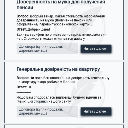
Доверенность на мужа для получения
пенсии
Вопрос:
Добрый вечер. Какая стоимость оформления
доверенность на мужа (получение пенсии или
оформление/ перевыпуск банковской карты ...
Ответ:
Добрый день!
Единых тарифов по оплате за нотариальные действия
нет. Стоимость может отличаться даже у ...
Договора (купли-продажи,
Читать далее...
дарения, мены...)
Генеральна довіреність на квартиру
Вопрос:
Чи потрібен апостиль на довіреність генеральну
на квартиру якщо робимо у Польщі
Ответ:
Ні.
-----------------
Якщо Вам сподобалась відповідь, будемо вдячні за
"лайк"
цієї сторінки
нашого сайту
Договора (купли-продажи,
Читать далее...
дарения, мены...)