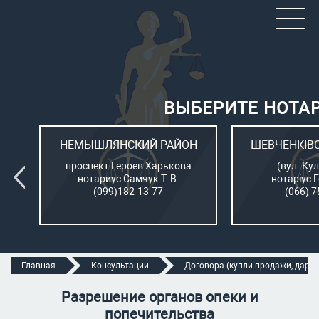
ВЫБЕРИТЕ НОТА
ОН
НЕМЫШЛЯНСКИЙ РАЙОН
ШЕВЧЕНКІВ
л.
проспект Героев Харькова
(вул. Кул
нотариус Самчук Т. В.
нотаріус 
(099)182-13-77
(066) 7
Главная
Консультации
Договора (купли-продажи, дарени
Разрешение органов опеки и
попечительства