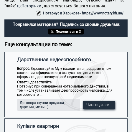
Якщо Вам сподобалася відповідь, будемо вдячі за
"лайк"
цієї сторінки
, що стосується Вашого питання.
Нотариус в Харькове - https://www.notary.kh.ua/
Понравился материал? Поделись со своими друзьями:
Поделиться в X
Еще консультации по теме:
Дарственная недееспособного
Вопрос:
Здравствуйте Муж находится в преддементном
состоянии, официального статуса нет. дети хотят
оформить дарственную всей недвижимости ...
Ответ:
Здравствуйте!
Нотариус при совершении нотариального действия, в
том числе устанавливает дееспособность человека, для
которого это ...
Договора (купли-продажи,
Читать далее...
дарения, мены...)
Купівля квартири