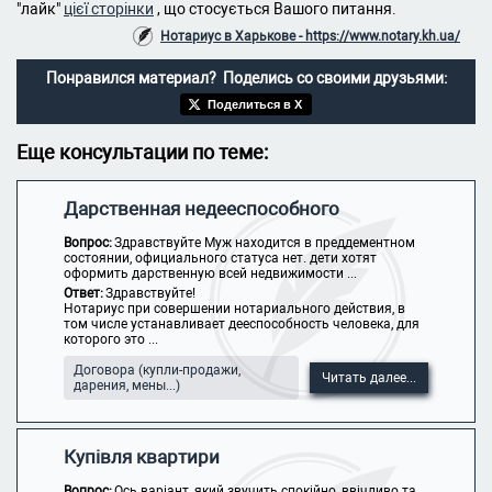
"лайк"
цієї сторінки
, що стосується Вашого питання.
Нотариус в Харькове - https://www.notary.kh.ua/
Понравился материал? Поделись со своими друзьями:
Поделиться в X
Еще консультации по теме:
Дарственная недееспособного
Вопрос:
Здравствуйте Муж находится в преддементном
состоянии, официального статуса нет. дети хотят
оформить дарственную всей недвижимости ...
Ответ:
Здравствуйте!
Нотариус при совершении нотариального действия, в
том числе устанавливает дееспособность человека, для
которого это ...
Договора (купли-продажи,
Читать далее...
дарения, мены...)
Купівля квартири
Вопрос:
Ось варіант, який звучить спокійно, ввічливо та