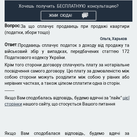
Хочешь получить БЕСПЛАТНУЮ консультацию?
ЖМИ СЮДА!
Вопрос:
За що сплачує продавець при продажі квартири
(податки, збори тощо)
Ольга, Харьков
Ответ:
Продавець сплачує податок з доходу від продажу та
військовий збір у випадках, передбачених статтею 172
Податкового кодексу України.
Крім того сторони договору сплачують плату за нотаріальне
посвідчення самого договору. Цю плату за домовленістю між
собою сторони можуть розділити між собою у рівних або
нерівних частках, а також цілком сплатити одна із сторін.
--------
Якщо Вам сподобалась відповідь, будемо вдячні за "лайк"
цієї
сторінки
нашого сайту, що стосується Вашого питання
Якщо Вам сподобалася відповідь, будемо вдячі за