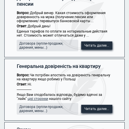
пенсии
Вопрос:
Добрый вечер. Какая стоимость оформления
доверенность на мужа (получение пенсии или
оформление/ перевыпуск банковской карты ...
Ответ:
Добрый день!
Единых тарифов по оплате за нотариальные действия
нет. Стоимость может отличаться даже у ...
Договора (купли-продажи,
Читать далее...
дарения, мены...)
Генеральна довіреність на квартиру
Вопрос:
Чи потрібен апостиль на довіреність генеральну
на квартиру якщо робимо у Польщі
Ответ:
Ні.
-----------------
Якщо Вам сподобалась відповідь, будемо вдячні за
"лайк"
цієї сторінки
нашого сайту
Договора (купли-продажи,
Читать далее...
дарения, мены...)