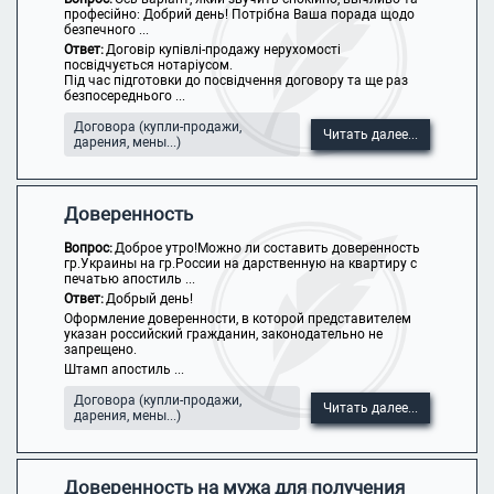
професійно: Добрий день! Потрібна Ваша порада щодо
безпечного ...
Ответ:
Договір купівлі-продажу нерухомості
посвідчується нотаріусом.
Під час підготовки до посвідчення договору та ще раз
безпосереднього ...
Договора (купли-продажи,
Читать далее...
дарения, мены...)
Доверенность
Вопрос:
Доброе утро!Можно ли составить доверенность
гр.Украины на гр.России на дарственную на квартиру с
печатью апостиль ...
Ответ:
Добрый день!
Оформление доверенности, в которой представителем
указан российский гражданин, законодательно не
запрещено.
Штамп апостиль ...
Договора (купли-продажи,
Читать далее...
дарения, мены...)
Доверенность на мужа для получения