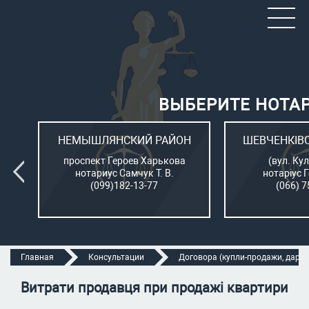
ВЫБЕРИТЕ НОТА
ОН
НЕМЫШЛЯНСКИЙ РАЙОН
ШЕВЧЕНКІВ
л.
проспект Героев Харькова
(вул. Кул
нотариус Самчук Т. В.
нотаріус 
(099)182-13-77
(066) 7
Главная
Консультации
Договора (купли-продажи, дарени
Витрати продавця при продажі квартири