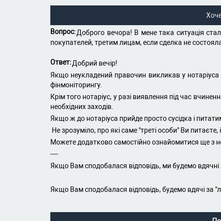
Хоч
Вопрос:
Доброго вечора! В мене така ситуація ста
покупателей, третим лицам, если сделка не состоял
Ответ:
Добрий вечір!
Якщо неукладений правочин викликав у нотаріуса п
фінмоніторингу.
Крім того нотаріус, у разі виявлення під час вчине
необхідних заходів.
Якщо ж до нотаріуса прийде просто сусідка і питати
Не зрозуміло, про які саме "треті особи" Ви питаєте
Можете додатково самостійно ознайомитися ще з нор
----
Якщо Вам сподобалася відповідь, ми будемо вдячні 
Якщо Вам сподобалася відповідь, будемо вдячі за "