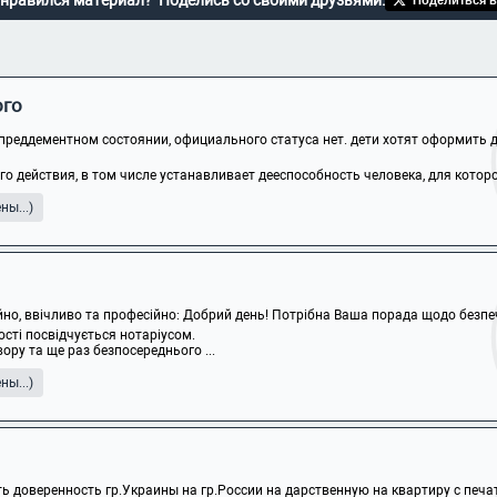
нравился материал? Поделись со своими друзьями:
ого
преддементном состоянии, официального статуса нет. дети хотят оформить д
 действия, в том числе устанавливает дееспособность человека, для которого
ы...)
ійно, ввічливо та професійно: Добрий день! Потрібна Ваша порада щодо безпеч
ості посвідчується нотаріусом.
ору та ще раз безпосереднього ...
ы...)
ь доверенность гр.Украины на гр.России на дарственную на квартиру с печат