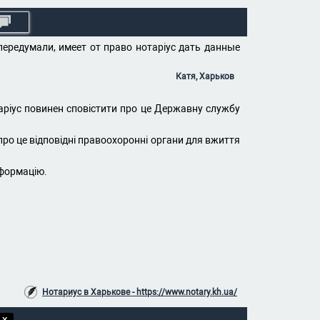
передумали, имеет от право нотаріус дать данные
Катя, Харьков
таріус повинен сповістити про це Державну службу
про це відповідні правоохоронні органи для вжиття
нформацію.
Нотариус в Харькове - https://www.notary.kh.ua/
 X