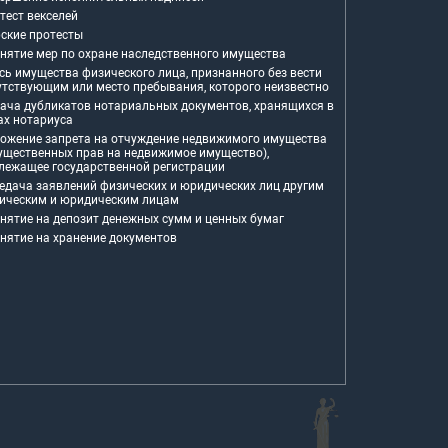
тест векселей
ские протесты
нятие мер по охране наследственного имущества
сь имущества физического лица, признанного без вести
утствующим или место пребывания, которого неизвестно
ача дубликатов нотариальных документов, хранящихся в
ах нотариуса
ожение запрета на отчуждение недвижимого имущества
ущественных прав на недвижимое имущество),
лежащее государственной регистрации
едача заявлений физических и юридических лиц другим
ическим и юридическим лицам
нятие на депозит денежных сумм и ценных бумаг
нятие на хранение документов