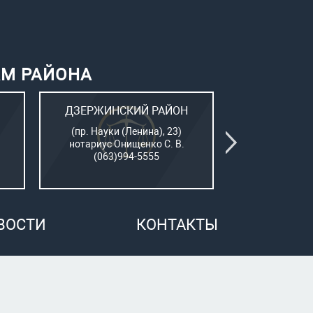
АМ РАЙОНА
ДЗЕРЖИНСКИЙ РАЙОН
КИЕВСК
(пр. Науки (Ленина), 23)
(Пушкинский
нотариус Онищенко С. В.
нотар. Сам
(063)994-5555
(050)7
ВОСТИ
КОНТАКТЫ