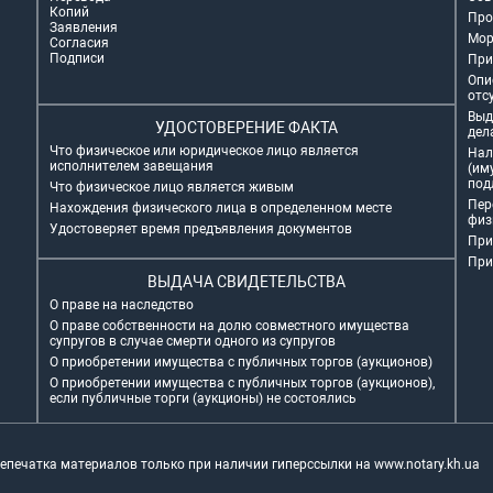
Копий
Про
Заявления
Мор
Согласия
Подписи
При
Опи
отс
Выд
УДОСТОВЕРЕНИЕ ФАКТА
дел
Что физическое или юридическое лицо является
Нал
исполнителем завещания
(им
под
Что физическое лицо является живым
Пер
Нахождения физического лица в определенном месте
физ
Удостоверяет время предъявления документов
При
При
ВЫДАЧА СВИДЕТЕЛЬСТВА
О праве на наследство
О праве собственности на долю совместного имущества
супругов в случае смерти одного из супругов
О приобретении имущества с публичных торгов (аукционов)
О приобретении имущества с публичных торгов (аукционов),
если публичные торги (аукционы) не состоялись
репечатка материалов только при наличии гиперссылки на
www.notary.kh.ua