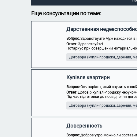
По
Еще консультации по теме:
Дарственная недееспособн
Вопрос:
Здравствуйте Муж находится в 
Ответ:
Здравствуйте!
Нотариус при совершении нотариального
Договора (купли-продажи, дарения, мен
Купівля квартири
Вопрос:
Ось варіант, який звучить спок
Ответ:
Договір купівлі-продажу нерухом
Під час підготовки до посвідчення догов
Договора (купли-продажи, дарения, мен
Доверенность
Вопрос:
Доброе утро!Можно ли составит