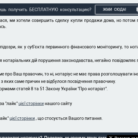
ешь получить БЕСПЛАТНУЮ консультацию?
ЖМИ СЮДА!
лася, ми хотели совершить сделку купли продажи дома, но потом 
ась.
ідозри, як у суб'єкта первинного фінансового моніторингу, то но
ння нотаріальних дій порушення законодавства, негайно повідомляє 
ме про Ваш правочин, то ні, нотаріус не має права розголошувати і
, і з яких саме причин не відбулося посвідчення правочину.
мами статей 8 та 51 Закону України "Про нотаріат".
за "лайк"
цієї сторінки
нашого сайту
лайк"
цієї сторінки
, що стосується Вашого питання.
Поделиться в