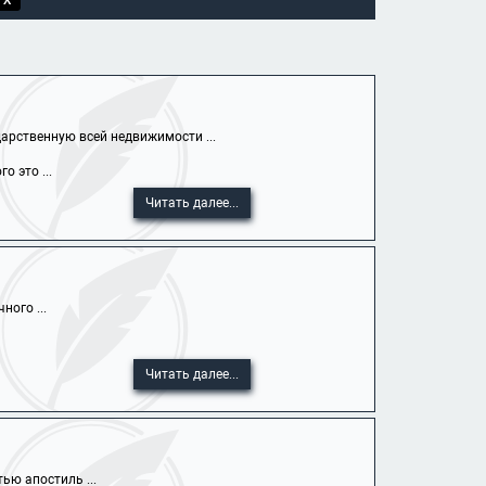
арственную всей недвижимости ...
 это ...
Читать далее...
ного ...
Читать далее...
ью апостиль ...