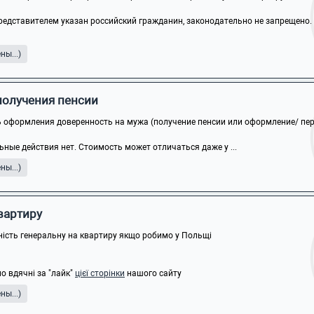
редставителем указан российский гражданин, законодательно не запрещено.
ы...)
получения пенсии
 оформления доверенность на мужа (получение пенсии или оформление/ пере
ные действия нет. Стоимость может отличаться даже у ...
ы...)
квартиру
ність генеральну на квартиру якщо робимо у Польщі
о вдячні за "лайк"
цієї сторінки
нашого сайту
ы...)