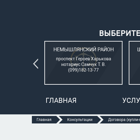
ВЫБЕРИТЕ
ВСКИЙ РАЙОН
НЕМЫШЛЯНСКИЙ РАЙОН
овый (стар. ул.
проспект Героев Харькова
о, 15)
нотариус Самчук Т. В.
рбатюк В. С.
(099)182-13-77
47-70-05
ГЛАВНАЯ
УСЛУ
Главная
Консультации
Договора (купли-п