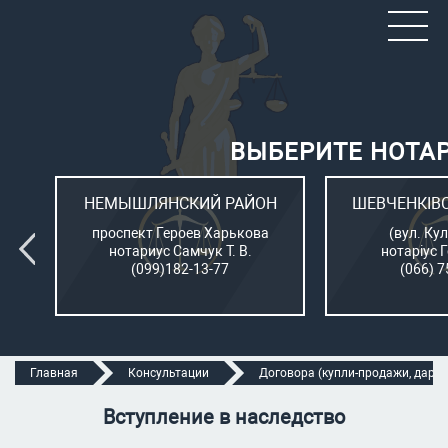
ВЫБЕРИТЕ НОТА
ОН
НЕМЫШЛЯНСКИЙ РАЙОН
ШЕВЧЕНКІВ
л.
проспект Героев Харькова
(вул. Кул
нотариус Самчук Т. В.
нотаріус 
(099)182-13-77
(066) 7
Главная
Консультации
Договора (купли-продажи, дарени
Вступление в наследство