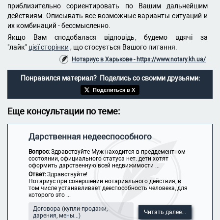
приблизительно сориентировать по Вашим дальнейшим
действиям. Описывать все возможные варианты ситуаций и
их комбинаций - бессмысленно.
Якщо Вам сподобалася відповідь, будемо вдячі за
"лайк"
цієї сторінки
, що стосується Вашого питання.
Нотариус в Харькове - https://www.notary.kh.ua/
Понравился материал? Поделись со своими друзьями:
Поделиться в X
Еще консультации по теме:
Дарственная недееспособного
Вопрос:
Здравствуйте Муж находится в преддементном
состоянии, официального статуса нет. дети хотят
оформить дарственную всей недвижимости ...
Ответ:
Здравствуйте!
Нотариус при совершении нотариального действия, в
том числе устанавливает дееспособность человека, для
которого это ...
Договора (купли-продажи,
Читать далее...
дарения, мены...)