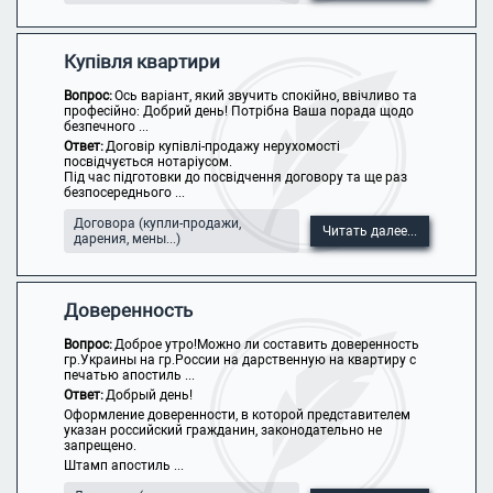
Купівля квартири
Вопрос:
Ось варіант, який звучить спокійно, ввічливо та
професійно: Добрий день! Потрібна Ваша порада щодо
безпечного ...
Ответ:
Договір купівлі-продажу нерухомості
посвідчується нотаріусом.
Під час підготовки до посвідчення договору та ще раз
безпосереднього ...
Договора (купли-продажи,
Читать далее...
дарения, мены...)
Доверенность
Вопрос:
Доброе утро!Можно ли составить доверенность
гр.Украины на гр.России на дарственную на квартиру с
печатью апостиль ...
Ответ:
Добрый день!
Оформление доверенности, в которой представителем
указан российский гражданин, законодательно не
запрещено.
Штамп апостиль ...