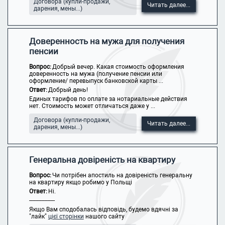
Договора (купли-продажи,
Читать далее...
дарения, мены...)
Доверенность на мужа для получения
пенсии
Вопрос:
Добрый вечер. Какая стоимость оформления
доверенность на мужа (получение пенсии или
оформление/ перевыпуск банковской карты ...
Ответ:
Добрый день!
Единых тарифов по оплате за нотариальные действия
нет. Стоимость может отличаться даже у ...
Договора (купли-продажи,
Читать далее...
дарения, мены...)
Генеральна довіреність на квартиру
Вопрос:
Чи потрібен апостиль на довіреність генеральну
на квартиру якщо робимо у Польщі
Ответ:
Ні.
-----------------
Якщо Вам сподобалась відповідь, будемо вдячні за
"лайк"
цієї сторінки
нашого сайту