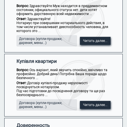
Вопрос:
Здравствуйте Муж находится в преддементном
состоянии, официального статуса нет. дети хотят
оформить дарственную всей недвижимости ...
Ответ:
Здравствуйте!
Нотариус при совершении нотариального действия, в
том числе устанавливает дееспособность человека, для
которого это ...
Договора (купли-продажи,
Читать далее...
дарения, мены...)
Купівля квартири
Вопрос:
Ось варіант, який звучить спокійно, ввічливо та
професійно: Добрий день! Потрібна Ваша порада щодо
безпечного ...
Ответ:
Договір купівлі-продажу нерухомості
посвідчується нотаріусом.
Під час підготовки до посвідчення договору та ще раз
безпосереднього ...
Договора (купли-продажи,
Читать далее...
дарения, мены...)
Доверенность