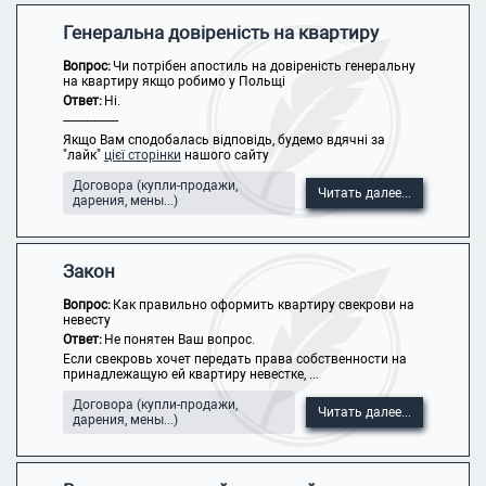
Генеральна довіреність на квартиру
Вопрос:
Чи потрібен апостиль на довіреність генеральну
на квартиру якщо робимо у Польщі
Ответ:
Ні.
-----------------
Якщо Вам сподобалась відповідь, будемо вдячні за
"лайк"
цієї сторінки
нашого сайту
Договора (купли-продажи,
Читать далее...
дарения, мены...)
Закон
Вопрос:
Как правильно оформить квартиру свекрови на
невесту
Ответ:
Не понятен Ваш вопрос.
Если свекровь хочет передать права собственности на
принадлежащую ей квартиру невестке, ...
Договора (купли-продажи,
Читать далее...
дарения, мены...)