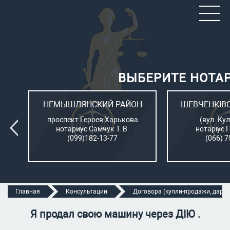
ВЫБЕРИТЕ НОТА
ОН
НЕМЫШЛЯНСКИЙ РАЙОН
ШЕВЧЕНКІВ
л.
проспект Героев Харькова
(вул. Кул
нотариус Самчук Т. В.
нотаріус 
(099)182-13-77
(066) 7
Главная
Консультации
Договора (купли-продажи, дарени
Я продал свою машину через ДІЮ .