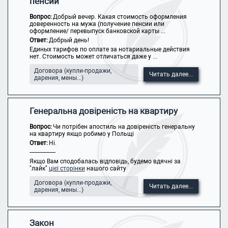
пенсии
Вопрос:
Добрый вечер. Какая стоимость оформления
доверенность на мужа (получение пенсии или
оформление/ перевыпуск банковской карты ...
Ответ:
Добрый день!
Единых тарифов по оплате за нотариальные действия
нет. Стоимость может отличаться даже у ...
Договора (купли-продажи,
Читать далее...
дарения, мены...)
Генеральна довіреність на квартиру
Вопрос:
Чи потрібен апостиль на довіреність генеральну
на квартиру якщо робимо у Польщі
Ответ:
Ні.
-----------------
Якщо Вам сподобалась відповідь, будемо вдячні за
"лайк"
цієї сторінки
нашого сайту
Договора (купли-продажи,
Читать далее...
дарения, мены...)
Закон