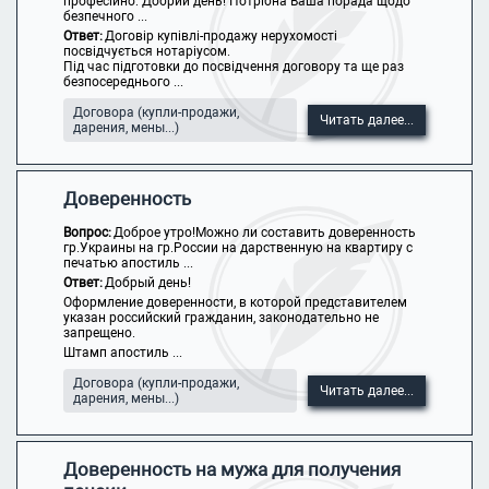
професійно: Добрий день! Потрібна Ваша порада щодо
безпечного ...
Ответ:
Договір купівлі-продажу нерухомості
посвідчується нотаріусом.
Під час підготовки до посвідчення договору та ще раз
безпосереднього ...
Договора (купли-продажи,
Читать далее...
дарения, мены...)
Доверенность
Вопрос:
Доброе утро!Можно ли составить доверенность
гр.Украины на гр.России на дарственную на квартиру с
печатью апостиль ...
Ответ:
Добрый день!
Оформление доверенности, в которой представителем
указан российский гражданин, законодательно не
запрещено.
Штамп апостиль ...
Договора (купли-продажи,
Читать далее...
дарения, мены...)
Доверенность на мужа для получения