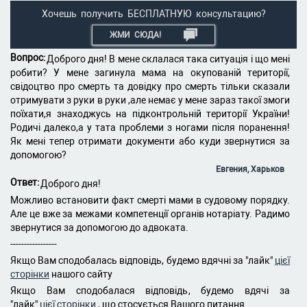
Хочешь получить БЕСПЛАТНУЮ консультацию?
ЖМИ СЮДА!
Вопрос:
Доброго дня! В мене склалася така ситуація і що мені
робити? У мене загинула мама на окупованій території,
свідоцтво про смерть та довідку про смерть тільки сказали
отримувати з руки в руки ,але немає у мене зараз такої змоги
поїхати,я знаходжусь на підконтрольній території України!
Родичі далеко,а у тата проблеми з ногами після поранення!
Як мені тепер отримати документи або куди звернутися за
допомогою?
Евгения, Харьков
Ответ:
Доброго дня!
Можливо встановити факт смерті мами в судовому порядку.
Але це вже за межами компетенції органів нотаріату. Радимо
звернутися за допомогою до адвоката.
-----------------
Якщо Вам сподобалась відповідь, будемо вдячні за "лайк"
цієї
сторінки
нашого сайту
Якщо Вам сподобалася відповідь, будемо вдячі за
"лайк"
цієї сторінки
, що стосується Вашого питання.