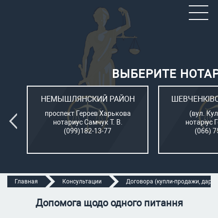
ВЫБЕРИТЕ НОТА
ОН
НЕМЫШЛЯНСКИЙ РАЙОН
ШЕВЧЕНКІВ
л.
проспект Героев Харькова
(вул. Кул
нотариус Самчук Т. В.
нотаріус 
(099)182-13-77
(066) 7
Главная
Консультации
Договора (купли-продажи, дарени
Допомога щодо одного питання