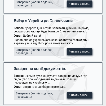
Заверение (копий, подписи,
Читать далее...
перевода...)
Виїзд з України до Словаччини
Вопрос:
Доброго дня Хотіла запитати, дівчина 16 років,
сестра мого хлопця буде їхати до Словаччини сама. ...
Ответ:
Добрий день!
Відповідно до українського законодавства громадянин
України у віці від 16-ти років може виїзжати ...
Заверение (копий, подписи,
Читать далее...
перевода...)
Завірення копії документів.
Вопрос:
Скільки буде коштувати завірення документів
свідоцтво про народження виданне в Польщі і
переведені на українську ...
Ответ:
Зверніться до бюро перекладів.
Заверение (копий, подписи,
Читать далее...
перевода...)