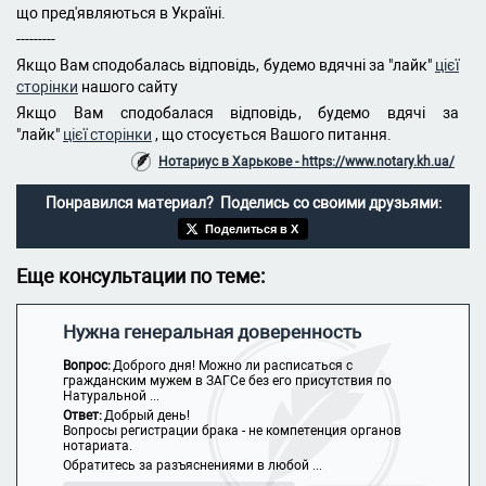
що пред'являються в Україні.
---------
Якщо Вам сподобалась відповідь, будемо вдячні за "лайк"
цієї
сторінки
нашого сайту
Якщо Вам сподобалася відповідь, будемо вдячі за
"лайк"
цієї сторінки
, що стосується Вашого питання.
Нотариус в Харькове - https://www.notary.kh.ua/
Понравился материал? Поделись со своими друзьями:
Поделиться в X
Еще консультации по теме:
Нужна генеральная доверенность
Вопрос:
Доброго дня! Можно ли расписаться с
гражданским мужем в ЗАГСе без его присутствия по
Натуральной ...
Ответ:
Добрый день!
Вопросы регистрации брака - не компетенция органов
нотариата.
Обратитесь за разъяснениями в любой ...