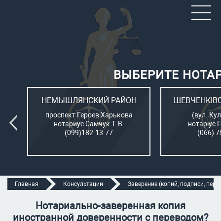
ВЫБЕРИТЕ НОТА
ОН
НЕМЫШЛЯНСКИЙ РАЙОН
ШЕВЧЕНКІВ
л.
проспект Героев Харькова
(вул. Кул
нотариус Самчук Т. В.
нотаріус 
(099)182-13-77
(066) 7
Главная
Консультации
Заверение (копий, подписи, перев
Нотариально-заверенная копия
иностранной доверенности с переводом?