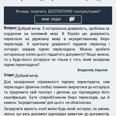
Хочешь получить БЕСПЛАТНУЮ консультацию?
ЖМИ СЮДА!
Вопрос:
Добрий вечір. Є нотаріальна довіреність, зроблена за
кордоном на іноземній мові. В Україні цю довіреність
переклали на державну мову в акредитованому бюро
перекладів. К оригіналу довіреністі підшили переклад і
нотаріус завірив підпис перекладача. Можна зробити
нотаріальну копію цього підшитого документу? Якщо можна,
то у будь-якого нотаріуса чи тільки у того, який засвідчив
підпис перекладача?
Владислав, Харьков
Ответ:
Добрий вечір.
Для засвідчення справжності підпису перекладача, сам
перекладач (фізична сооба) повинен звернутися до нотаріуса
та пред'явити свій паспорт і диплом, що підтверджує його
кваліфікацію. Бути співробітником бюро перекладів, ще й
кимось "акредитованим" для цього не обов'язково.
Засвідчити вірність копії може будь-який нотаріус, за умови,
звісно, що весь документ відповідає вимогам до документів,