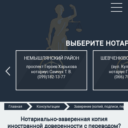
ВЫБЕРИТЕ НОТА
ОН
НЕМЫШЛЯНСКИЙ РАЙОН
ШЕВЧЕНКІВ
л.
проспект Героев Харькова
(вул. Кул
нотариус Самчук Т. В.
нотаріус 
(099)182-13-77
(066) 7
Главная
Консультации
Заверение (копий, подписи, перев
Нотариально-заверенная копия
иностранной доверенности с переводом?