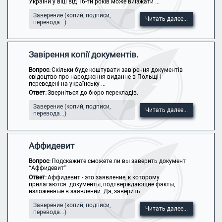
України у віці від 16-ти років може виїзжати ...
Заверение (копий, подписи,
Читать далее...
перевода...)
Завірення копії документів.
Вопрос:
Скільки буде коштувати завірення документів
свідоцтво про народження виданне в Польщі і
переведені на українську ...
Ответ:
Зверніться до бюро перекладів.
Заверение (копий, подписи,
Читать далее...
перевода...)
Аффидевит
Вопрос:
Подскажите сможете ли вы заверить документ
“Аффидевит”
Ответ:
Аффидевит - это заявление, к которому
прилагаются документы, подтверждающие факты,
изложенные в заявлении. Да, заверить ...
Заверение (копий, подписи,
Читать далее...
перевода...)