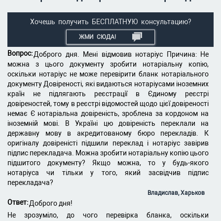
Хочешь получить БЕСПЛАТНУЮ консультацию?
ЖМИ СЮДА!
Вопрос:
Доброго дня. Мені відмовив нотаріус Причина: Не
можна з цього документу зробити нотаріальну копію,
оскільки нотаріус не може перевірити бланк нотаріального
документу Довіреності, які видаються нотаріусами іноземних
країн не підлягають реєстрації в Єдиному реєстрі
довіреностей, тому в реєстрі відомостей щодо цієї довіреності
немає Є нотаріальна довіреність, зроблена за кордоном на
іноземній мові. В Україні цю довіреність переклали на
державну мову в акредитованому бюро перекладів. К
оригіналу довіреністі підшили переклад і нотаріус завірив
підпис перекладача. Можна зробити нотаріальну копію цього
підшитого документу? Якщо можна, то у будь-якого
нотаріуса чи тільки у того, який засвідчив підпис
перекладача?
Владислав, Харьков
Ответ:
Доброго дня!
Не зрозуміло, до чого перевірка бланка, оскільки