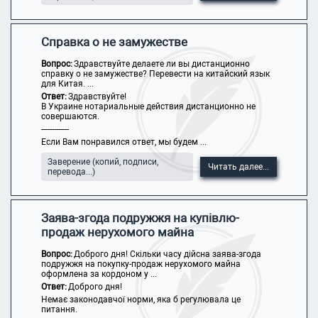
Справка о не замужестве
Вопрос:
Здравствуйте делаете ли вы дистанционно
справку о не замужестве? Перевести на китайский язык
для Китая. ...
Ответ:
Здравствуйте!
В Украине нотариальные действия дистанционно не
совершаются.
-------------
Если Вам понравился ответ, мы будем ...
Заверение (копий, подписи,
Читать далее...
перевода...)
Заява-згода подружжя на купівлю-
продаж нерухомого майна
Вопрос:
Доброго дня! Скільки часу дійсна заява-згода
подружжя на покупку-продаж нерухомого майна
оформлена за кордоном у ...
Ответ:
Доброго дня!
Немає законодавчої норми, яка б регулювала це
питання.