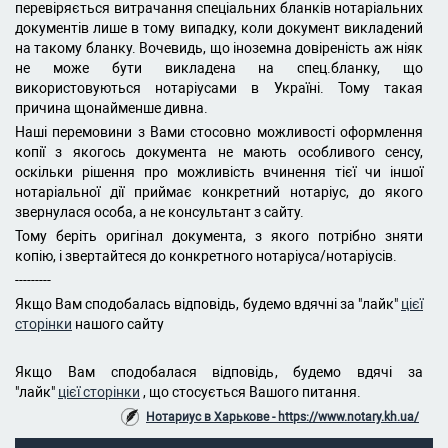
перевіряється витрачання спеціальних бланків нотаріальних
документів лише в тому випадку, коли документ викладений
на такому бланку. Вочевидь, що іноземна довіреність аж ніяк
не може бути викладена на спец.бланку, що
використовуються нотаріусами в Україні. Тому такая
причина щонайменше дивна.
Наші перемовини з Вами стосовно можливості оформлення
копії з якогось документа не мають особливого сенсу,
оскільки рішення про можливість вчинення тієї чи іншої
нотаріальної дії приймає конкретний нотаріус, до якого
звернулася особа, а не консультант з сайту.
Тому беріть оригінал документа, з якого потрібно зняти
копію, і звертайтеся до конкретного нотаріуса/нотаріусів.
---------
Якщо Вам сподобалась відповідь, будемо вдячні за "лайк"
цієї
сторінки
нашого сайту
Якщо Вам сподобалася відповідь, будемо вдячі за
"лайк"
цієї сторінки
, що стосується Вашого питання.
Нотариус в Харькове - https://www.notary.kh.ua/