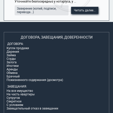
Уточнюйте безпосередньо у нотаріуса, у ...
Заверение (копий, подписи,
Читать далее...
перевода...)
ДОГОВОРА, ЗАВЕЩАНИЯ, ДОВЕРЕННОСТИ
ДОГОВОРА:
Купли продажи
Дарения
Займа
Ссуды
Залога
Ипотеки
Аренды
Обмена
Брачный
Пожизненного содержания (досмотра)
ЗАВЕЩАНИЯ:
На все имущество
На часть квартиры
Супругов
Секретное
С условием
Завещательный отказ в завещании