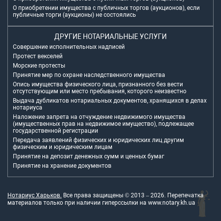
О приобретении имущества с публичных торгов (аукционов), если
публичные торги (аукционы) не состоялись
ДРУГИЕ НОТАРИАЛЬНЫЕ УСЛУГИ
Совершение исполнительных надписей
Протест векселей
Морские протесты
Принятие мер по охране наследственного имущества
Опись имущества физического лица, признанного без вести
отсутствующим или место пребывания, которого неизвестно
Выдача дубликатов нотариальных документов, хранящихся в делах
нотариуса
Наложение запрета на отчуждение недвижимого имущества
(имущественных прав на недвижимое имущество), подлежащее
государственной регистрации
Передача заявлений физических и юридических лиц другим
физическим и юридическим лицам
Принятие на депозит денежных сумм и ценных бумаг
Принятие на хранение документов
Нотариус Харьков.
Все права защищены © 2013 –
2026
. Перепечатка
материалов только при наличии гиперссылки на
www.notary.kh.ua