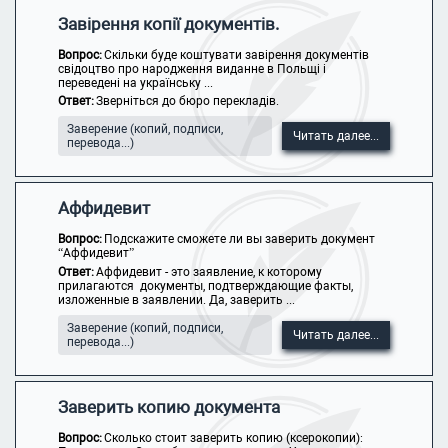
Завірення копії документів.
Вопрос:
Скільки буде коштувати завірення документів
свідоцтво про народження виданне в Польщі і
переведені на українську ...
Ответ:
Зверніться до бюро перекладів.
Заверение (копий, подписи,
Читать далее...
перевода...)
Аффидевит
Вопрос:
Подскажите сможете ли вы заверить документ
“Аффидевит”
Ответ:
Аффидевит - это заявление, к которому
прилагаются документы, подтверждающие факты,
изложенные в заявлении. Да, заверить ...
Заверение (копий, подписи,
Читать далее...
перевода...)
Заверить копию документа
Вопрос:
Сколько стоит заверить копию (ксерокопии):