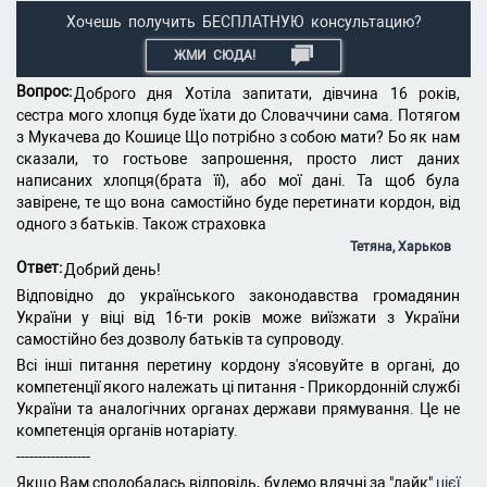
Хочешь получить БЕСПЛАТНУЮ консультацию?
ЖМИ СЮДА!
Вопрос:
Доброго дня Хотіла запитати, дівчина 16 років,
сестра мого хлопця буде їхати до Словаччини сама. Потягом
з Мукачева до Кошице Що потрібно з собою мати? Бо як нам
сказали, то гостьове запрошення, просто лист даних
написаних хлопця(брата її), або мої дані. Та щоб була
завірене, те що вона самостійно буде перетинати кордон, від
одного з батьків. Також страховка
Тетяна, Харьков
Ответ:
Добрий день!
Відповідно до українського законодавства громадянин
України у віці від 16-ти років може виїзжати з України
самостійно без дозволу батьків та супроводу.
Всі інші питання перетину кордону з'ясовуйте в органі, до
компетенції якого належать ці питання - Прикордонній службі
України та аналогічних органах держави прямування. Це не
компетенція органів нотаріату.
-----------------
Якщо Вам сподобалась відповідь, будемо вдячні за "лайк"
цієї