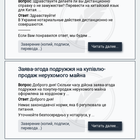
Вопрос:
Здравствуйте делаете ли вы дистанционно
справку о не замужестве? Перевести на китайский язык
для Китая. ...
Ответ:
Здравствуйте!
В Украине нотариальные действия дистанционно не
совершаются.
-------------
Если Вам понравился ответ, мы будем ...
Заверение (копий, подписи,
Читать далее...
перевода...)
Заява-згода подружжя на купівлю-
продаж нерухомого майна
Вопрос:
Доброго дня! Скільки часу дійсна заява-згода
подружжя на покупку-продаж нерухомого майна
оформлена за кордоном у ...
Ответ:
Доброго дня!
Немає законодавчої норми, яка б регулювала це
питання.
Уточнюйте безпосередньо у нотаріуса, у ...
Заверение (копий, подписи,
Читать далее...
перевода...)