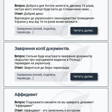
Вопрос:
Доброго дня Хотіла запитати, дівчина 16 років,
сестра мого хлопця буде їхати до Словаччини сама. ...
Ответ:
Добрий день!
Відповідно до українського законодавства громадянин
України у віці від 16-ти років може виїзжати ...
Заверение (копий, подписи,
Читать далее...
перевода...)
Завірення копії документів.
Вопрос:
Скільки буде коштувати завірення документів
свідоцтво про народження виданне в Польщі і
переведені на українську ...
Ответ:
Зверніться до бюро перекладів.
Заверение (копий, подписи,
Читать далее...
перевода...)
Аффидевит
Вопрос:
Подскажите сможете ли вы заверить документ
“Аффидевит”
Ответ:
Аффидевит - это заявление, к которому