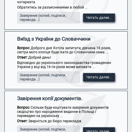
нотариата.
Обратитесь за разъяснениями в любой ...
Заверение (копий, подписи,
Читать далее...
перевода...)
Виїзд з України до Словаччини
Вопрос:
Доброго дня Хотіла запитати, дівчина 16 років,
сестра мого хлопця буде їхати до Словаччини сама. ...
Ответ:
Добрий день!
Відповідно до українського законодавства громадянин
України у віці від 16-ти років може виїзжати ...
Заверение (копий, подписи,
Читать далее...
перевода...)
Завірення копії документів.
Вопрос:
Скільки буде коштувати завірення документів
свідоцтво про народження виданне в Польщі і
переведені на українську ...
Ответ:
Зверніться до бюро перекладів.
Заверение (копий, подписи,
Читать далее...